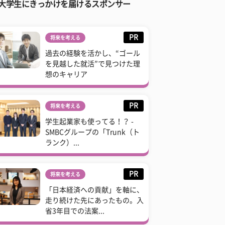
大学生にきっかけを届けるスポンサー
PR
将来を考える
過去の経験を活かし、“ゴール
を見越した就活”で見つけた理
想のキャリア
PR
将来を考える
学生起業家も使ってる！？ -
SMBCグループの「Trunk（ト
ランク）...
PR
将来を考える
「日本経済への貢献」を軸に、
走り続けた先にあったもの。入
省3年目での法案...