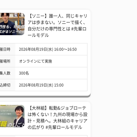
【ソニー】誰一人、同じキャリ
アは歩まない。ソニーで描く、
自分だけの専門性とは #先輩ロ
ールモデル
催日時
2026年08月19日(水) 16:00〜16:50
催場所
オンラインにて実施
集人数
300名
込締切
2026年08月19日(水) 15:00
【大林組】転勤&ジョブローテ
は怖くない！九州の現場から設
計・見積へ。大林組のキャリア
の広がり #先輩ロールモデル