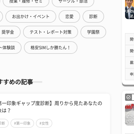
授業・履修・ゼミ
サークル・部活
お出かけ・イベント
恋愛
診断
奨学金
テスト・レポート対策
学園祭
開
ト体験談
格安SIMしか勝たん！
開
募
申
すすめの記事
第一印象ギャップ度診断】周りから見たあなたの
象は？
診断
#第一印象
#女性