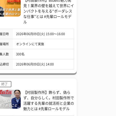
【村田製作所】BtoBの魅力発
見！業界の壁を越えて世界にイ
ンパクトを与える“ボーダレス
な仕事”とは #先輩ロールモデ
ル
催日時
2026年06月09日(火) 15:00〜16:00
催場所
オンラインにて実施
集人数
300名
込締切
2026年06月09日(火) 14:00
終了
【村田製作所】飾らず、偽ら
ず、自分らしく。村田製作所で
活躍する先輩の就活術と企業の
魅力とは #先輩ロールモデル