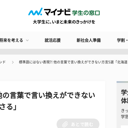
将来を考える
就活応援
新社会人準備
学割
ンド
標準語にはない表現?! 他の言葉で言い換えができない方言5選「北海
学
 他の言葉で言い換えができない
体
さる」
き
学
あとで読む