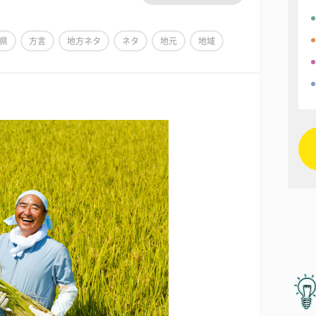
県
方言
地方ネタ
ネタ
地元
地域