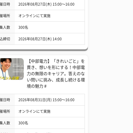
催日時
2026年08月27日(木) 15:00〜16:00
催場所
オンラインにて実施
集人数
300名
込締切
2026年08月27日(木) 14:00
【中部電力】「きれいごと」を
貫き、想いを形にする！中部電
力の無限のキャリア。答えのな
い問いに挑み、成長し続ける環
境の魅力 #
催日時
2026年08月31日(月) 15:00〜16:00
催場所
オンラインにて実施
集人数
300名