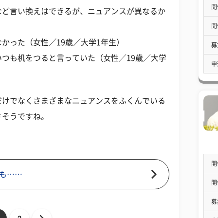
開
など言い換えはできるが、ニュアンスが異なるか
開
かった（女性／19歳／大学1年生）
募
つも机をつると言っていた（女性／19歳／大学
申
だけでなくさまざまなニュアンスをふくんでいる
さそうですね。
開
も……
開
募