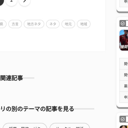
2
申
県
方言
地方ネタ
ネタ
地元
地域
開
開
関連記事
募
申
リの別のテーマの記事を見る