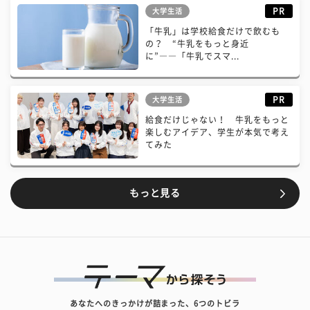
PR
大学生活
「牛乳」は学校給食だけで飲むも
の？ “牛乳をもっと身近
に”――「牛乳でスマ...
PR
大学生活
給食だけじゃない！ 牛乳をもっと
楽しむアイデア、学生が本気で考え
てみた
もっと見る
あなたへのきっかけが詰まった、6つのトビラ