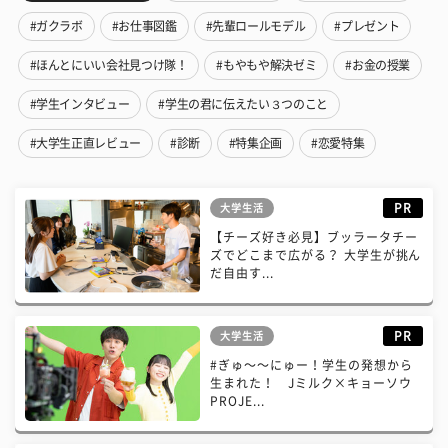
#ガクラボ
#お仕事図鑑
#先輩ロールモデル
#プレゼント
#ほんとにいい会社見つけ隊！
#もやもや解決ゼミ
#お金の授業
#学生インタビュー
#学生の君に伝えたい３つのこと
#大学生正直レビュー
#診断
#特集企画
#恋愛特集
PR
大学生活
【チーズ好き必見】ブッラータチー
ズでどこまで広がる？ 大学生が挑ん
だ自由す...
PR
大学生活
#ぎゅ〜〜にゅー！学生の発想から
生まれた！ Jミルク×キョーソウ
PROJE...