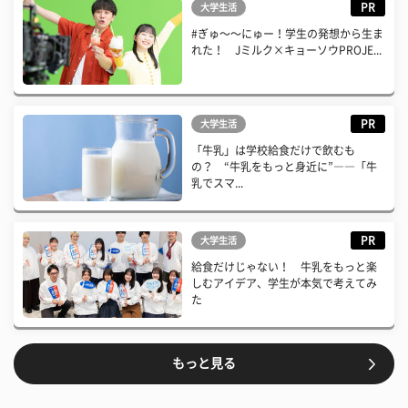
PR
大学生活
#ぎゅ〜〜にゅー！学生の発想から生ま
れた！ Jミルク×キョーソウPROJE...
PR
大学生活
「牛乳」は学校給食だけで飲むも
の？ “牛乳をもっと身近に”――「牛
乳でスマ...
PR
大学生活
給食だけじゃない！ 牛乳をもっと楽
しむアイデア、学生が本気で考えてみ
た
もっと見る