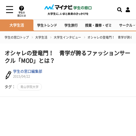
学生の
窓口とは
大学生活
学生トレンド
学生旅行
授業・履修・ゼミ
サークル・
学生の窓口トップ
大学生活
大学生インタビュー
オシャレの登竜門！ 青学が誇るフ
オシャレの登竜門！ 青学が誇るファッションサー
クル「MOD」とは？
学生の窓口編集部
2015/04/22
タグ：
青山学院大学