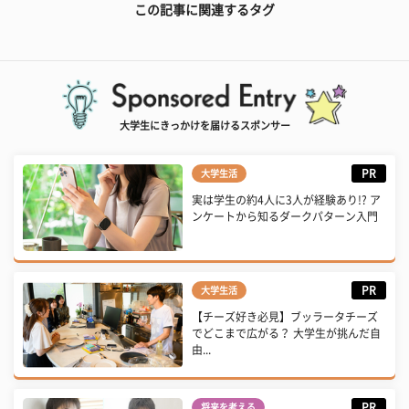
この記事に関連するタグ
大学生にきっかけを届けるスポンサー
PR
大学生活
実は学生の約4人に3人が経験あり!? ア
ンケートから知るダークパターン入門
PR
大学生活
【チーズ好き必見】ブッラータチーズ
でどこまで広がる？ 大学生が挑んだ自
由...
PR
将来を考える