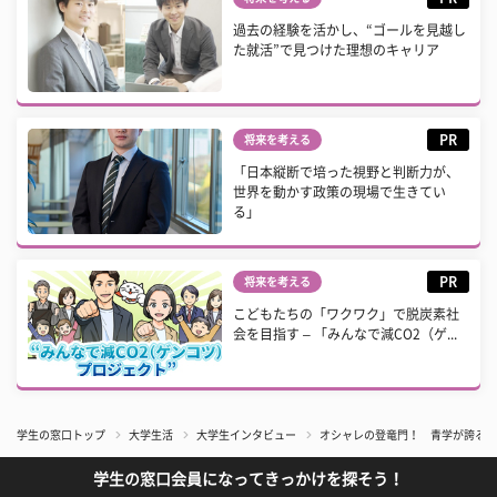
過去の経験を活かし、“ゴールを見越し
た就活”で見つけた理想のキャリア
PR
将来を考える
「日本縦断で培った視野と判断力が、
世界を動かす政策の現場で生きてい
る」
PR
将来を考える
こどもたちの「ワクワク」で脱炭素社
会を目指す – 「みんなで減CO2（ゲ...
学生の窓口トップ
大学生活
大学生インタビュー
オシャレの登竜門！ 青学が誇るフ
学生の窓口会員になってきっかけを探そう！