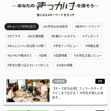
気になる #キーワード をタッチ
#キョーソウPROJECT
#大学生の社会見学
#留学ロードマップ
#ガクラボ
#お仕事図鑑
#先輩ロールモデル
#プレゼント
#ほんとにいい会社見つけ隊！
#学生インタビュー
#特集企画
#もやもや解決ゼミ
#診断
#恋愛特集
#大学生正直レビュー
#学生の君に伝えたい３つのこと
#お金の授業
PR
大学生活
【チーズ好き必見】ブッラータチーズ
でどこまで広がる？ 大学生が挑んだ自
由す...