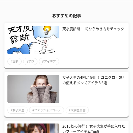
おすすめの記事
天才度診断！ IQひらめき力をチェック
#診断
#学び
#アイデア
女子大生の4割が愛用！ ユニクロ・GU
の使えるメンズアイテム6選
#女子大生
#ファッションコーデ
#大学生白書
2016秋の流行！ 女子大生が手に入れた
いファーアイテムTop5