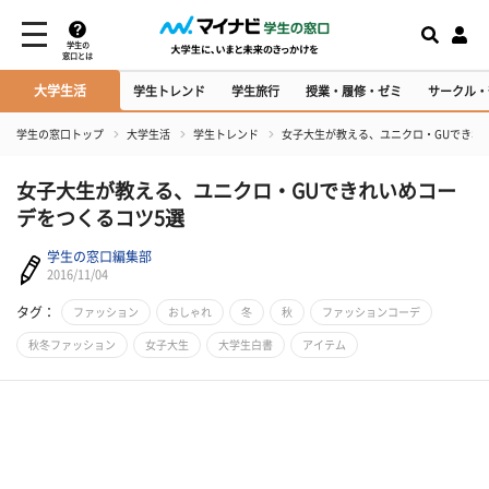
学生の
窓口とは
大学生活
学生トレンド
学生旅行
授業・履修・ゼミ
サークル・
学生の窓口トップ
大学生活
学生トレンド
女子大生が教える、ユニクロ・GUできれ
女子大生が教える、ユニクロ・GUできれいめコー
デをつくるコツ5選
学生の窓口編集部
2016/11/04
タグ：
ファッション
おしゃれ
冬
秋
ファッションコーデ
秋冬ファッション
女子大生
大学生白書
アイテム