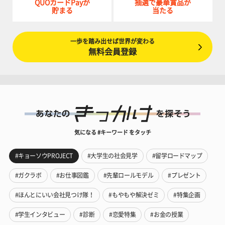
QUOカードPayが
抽選で豪華賞品が
貯まる
当たる
一歩を踏み出せば世界が変わる
無料会員登録
気になる #キーワード をタッチ
#キョーソウPROJECT
#大学生の社会見学
#留学ロードマップ
#ガクラボ
#お仕事図鑑
#先輩ロールモデル
#プレゼント
#ほんとにいい会社見つけ隊！
#もやもや解決ゼミ
#特集企画
#学生インタビュー
#診断
#恋愛特集
#お金の授業