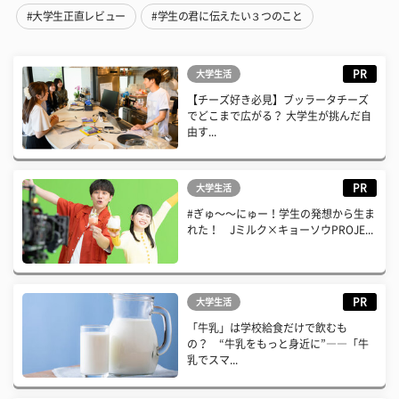
#大学生正直レビュー
#学生の君に伝えたい３つのこと
PR
大学生活
【チーズ好き必見】ブッラータチーズ
でどこまで広がる？ 大学生が挑んだ自
由す...
PR
大学生活
#ぎゅ〜〜にゅー！学生の発想から生ま
れた！ Jミルク×キョーソウPROJE...
PR
大学生活
「牛乳」は学校給食だけで飲むも
の？ “牛乳をもっと身近に”――「牛
乳でスマ...