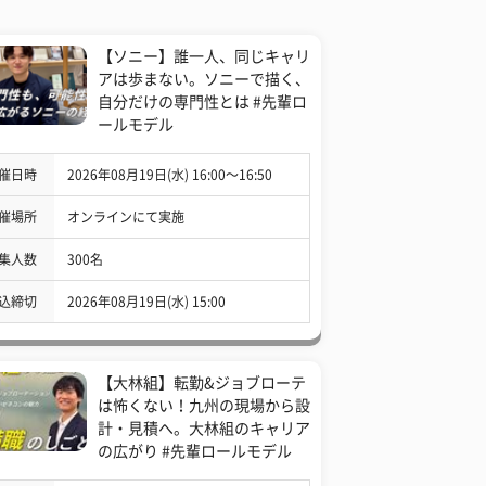
【ソニー】誰一人、同じキャリ
アは歩まない。ソニーで描く、
自分だけの専門性とは #先輩ロ
ールモデル
催日時
2026年08月19日(水) 16:00〜16:50
催場所
オンラインにて実施
集人数
300名
込締切
2026年08月19日(水) 15:00
【大林組】転勤&ジョブローテ
は怖くない！九州の現場から設
計・見積へ。大林組のキャリア
の広がり #先輩ロールモデル