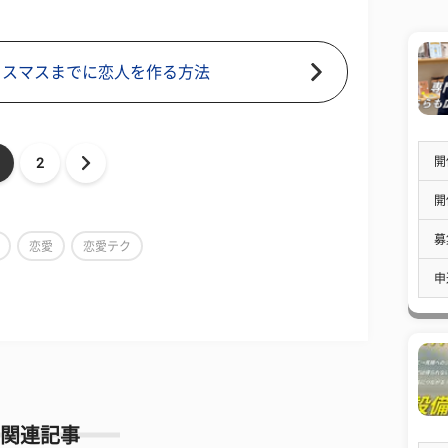
リスマスまでに恋人を作る方法
開
2
開
募
恋愛
恋愛テク
申
関連記事