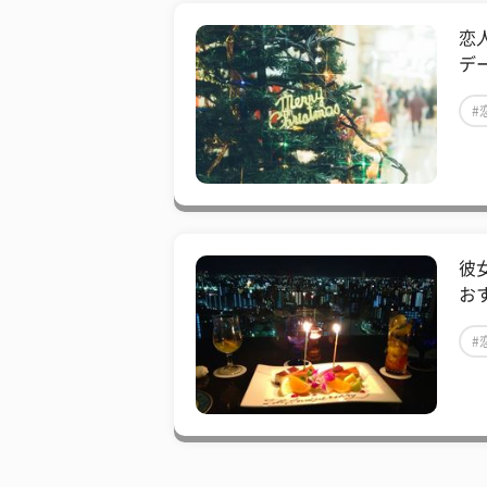
恋
デ
#
彼
お
#