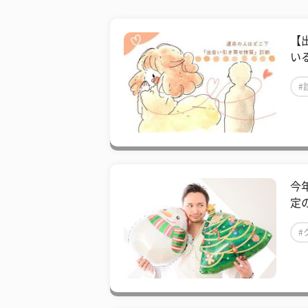
【
い
#
今
定
#