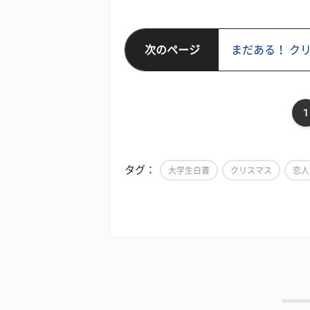
次のページ
まだある！ ク
1
タグ：
大学生白書
クリスマス
恋人