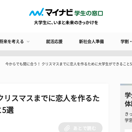
将来を考える
就活応援
新社会人準備
学割
今からでも間に合う！ クリスマスまでに恋人を作るために大学生ができること
学
クリスマスまでに恋人を作るた
体
5選
き
学
あとで読む