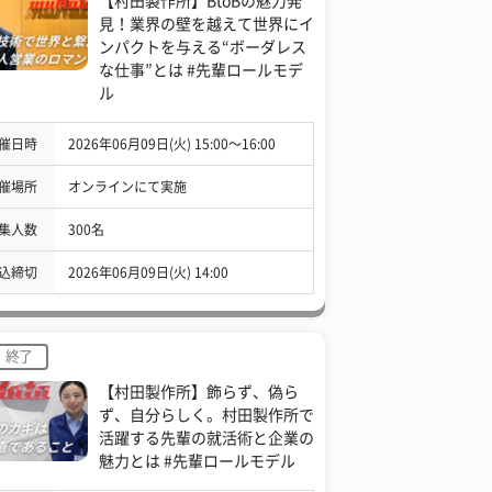
【村田製作所】BtoBの魅力発
見！業界の壁を越えて世界にイ
ンパクトを与える“ボーダレス
な仕事”とは #先輩ロールモデ
ル
催日時
2026年06月09日(火) 15:00〜16:00
催場所
オンラインにて実施
集人数
300名
込締切
2026年06月09日(火) 14:00
終了
【村田製作所】飾らず、偽ら
ず、自分らしく。村田製作所で
活躍する先輩の就活術と企業の
魅力とは #先輩ロールモデル