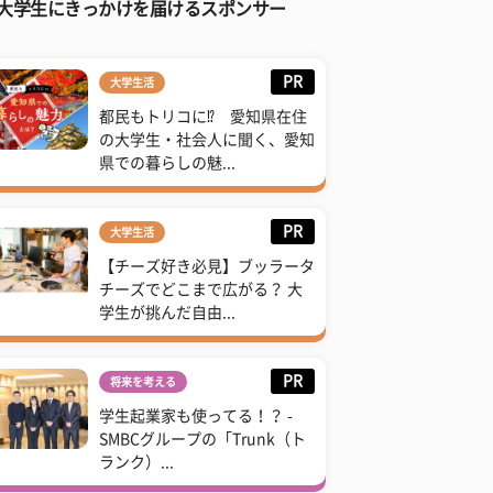
大学生にきっかけを届けるスポンサー
PR
大学生活
都民もトリコに⁉ 愛知県在住
の大学生・社会人に聞く、愛知
県での暮らしの魅...
PR
大学生活
【チーズ好き必見】ブッラータ
チーズでどこまで広がる？ 大
学生が挑んだ自由...
PR
将来を考える
学生起業家も使ってる！？ -
SMBCグループの「Trunk（ト
ランク）...