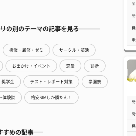
開
開
リの別のテーマの記事を見る
募
申
授業・履修・ゼミ
サークル・部活
お出かけ・イベント
恋愛
診断
奨学金
テスト・レポート対策
学園祭
ト体験談
格安SIMしか勝たん！
開
開
募
すすめの記事