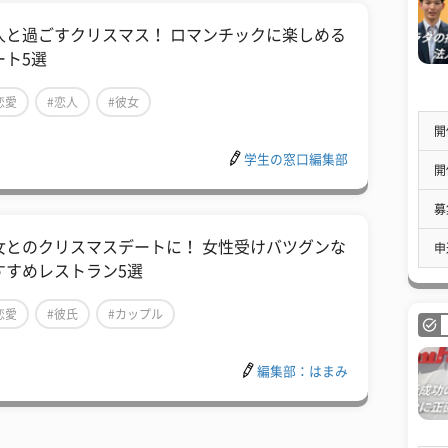
人と過ごすクリスマス！ ロマンチックに楽しめる
ート5選
恋愛
#恋人
#彼女
開
学生の窓口編集部
開
募
女とのクリスマスデートに！ 女性受けバツグンな
申
すすめレストラン5選
恋愛
#彼氏
#カップル
編集部：はまみ