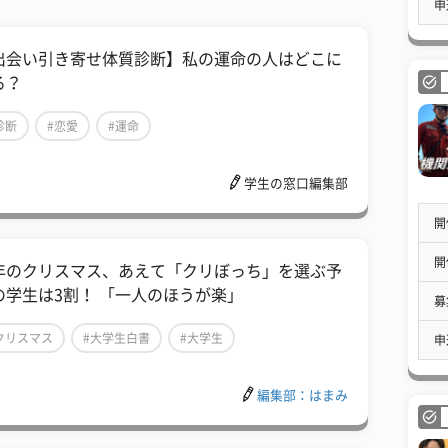
申
出会い引き寄せ体質診断】私の運命の人はどこに
る？
診断
#恋愛
#運命
学生の窓口編集部
開
開
年のクリスマス、あえて「クリぼっち」を選ぶ予
の学生は3割！ 「一人のほうが楽」
募
クリスマス
#大学生白書
#大学生
申
編集部：はまみ