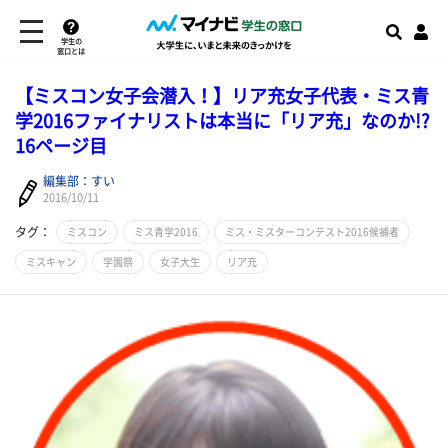
学生の
窓口とは
【ミスコン女子会潜入！】リア充女子代表・ミス青
学2016ファイナリストは本当に「リア充」なのか!?
16ページ目
編集部：すい
2016/10/11
タグ：
ミスコン
ミス青学2016
ミス・ミスターコンテスト2016候補者
ミスキャン
学園祭
女子大生
リア充