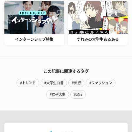
インターンシップ特集
すれみの大学生あるある
この記事に関連するタグ
#トレンド
#大学生白書
#流行
#ファッション
#女子大生
#SNS