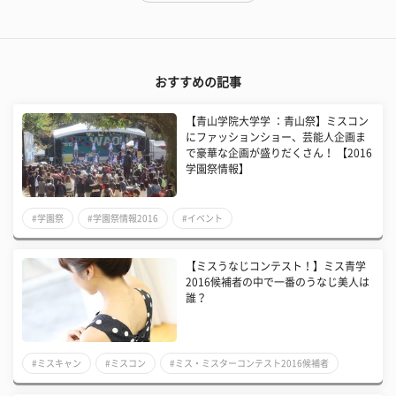
おすすめの記事
【青山学院大学学 ：青山祭】ミスコン
にファッションショー、芸能人企画ま
で豪華な企画が盛りだくさん！ 【2016
学園祭情報】
#学園祭
#学園祭情報2016
#イベント
【ミスうなじコンテスト！】ミス青学
2016候補者の中で一番のうなじ美人は
誰？
#ミスキャン
#ミスコン
#ミス・ミスターコンテスト2016候補者