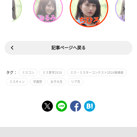
記事ページへ戻る
タグ：
ミスコン
ミス青学2016
ミス・ミスターコンテスト2016候補者
ミスキャン
学園祭
女子大生
リア充