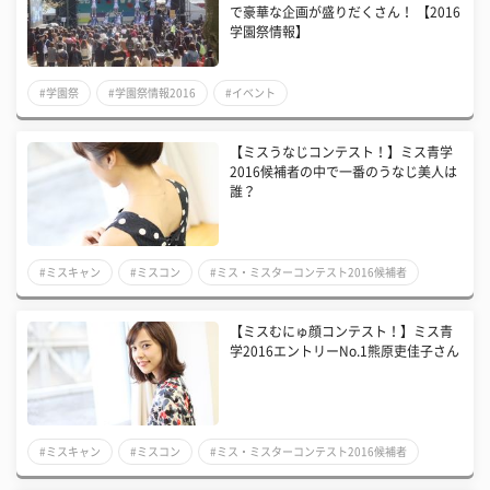
で豪華な企画が盛りだくさん！ 【2016
学園祭情報】
#学園祭
#学園祭情報2016
#イベント
【ミスうなじコンテスト！】ミス青学
2016候補者の中で一番のうなじ美人は
誰？
#ミスキャン
#ミスコン
#ミス・ミスターコンテスト2016候補者
【ミスむにゅ顔コンテスト！】ミス青
学2016エントリーNo.1熊原吏佳子さん
#ミスキャン
#ミスコン
#ミス・ミスターコンテスト2016候補者