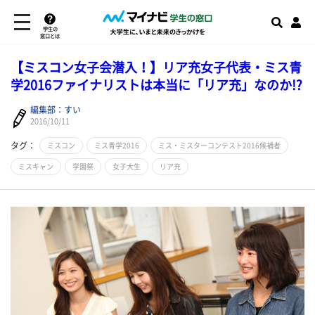
学生の
窓口とは
【ミスコン女子会潜入！】リア充女子代表・ミス青
学2016ファイナリストは本当に「リア充」なのか!?
編集部：すい
2016/10/11
タグ：
ミスコン
ミス青学2016
ミス・ミスターコンテスト2016候補者
ミスキャン
学園祭
女子大生
リア充