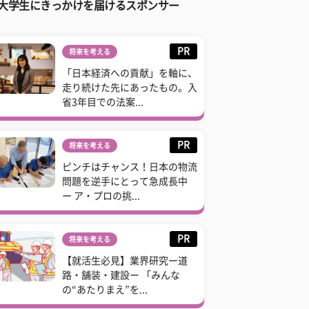
大学生にきっかけを届けるスポンサー
PR
将来を考える
「日本経済への貢献」を軸に、
走り続けた先にあったもの。入
省3年目での法案...
PR
将来を考える
ピンチはチャンス！日本の物流
問題を逆手にとって急成長中
ー ア・プロの挑...
PR
将来を考える
【就活生必見】業界研究ー道
路・舗装・建設ー 「みんな
の“あたりまえ”を...