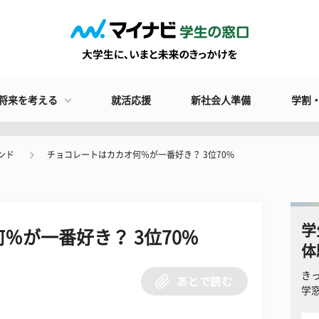
将来を考える
就活応援
新社会人準備
学割
ンド
チョコレートはカカオ何％が一番好き？ 3位70%
学
％が一番好き？ 3位70%
体
き
あとで読む
学