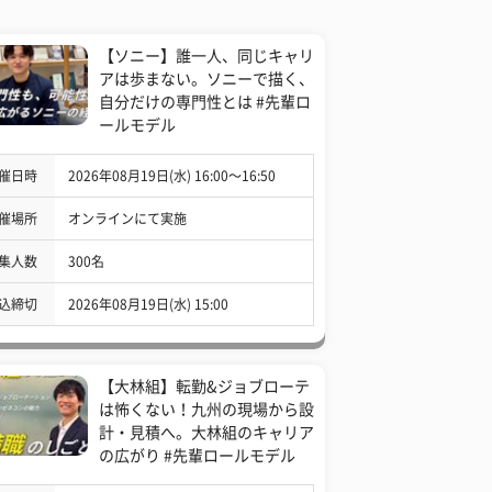
【ソニー】誰一人、同じキャリ
アは歩まない。ソニーで描く、
自分だけの専門性とは #先輩ロ
ールモデル
催日時
2026年08月19日(水) 16:00〜16:50
催場所
オンラインにて実施
集人数
300名
込締切
2026年08月19日(水) 15:00
【大林組】転勤&ジョブローテ
は怖くない！九州の現場から設
計・見積へ。大林組のキャリア
の広がり #先輩ロールモデル