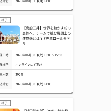
込締切
2026年08月31日(月) 14:00
終了
【商船三井】世界を動かす船の
裏側へ。チームで挑む機関士の
達成感とは？ #先輩ロールモデ
ル
催日時
2026年06月30日(火) 15:00〜15:50
催場所
オンラインにて実施
集人数
300名
込締切
2026年06月30日(火) 14:00
終了
【村田製作所】BtoBの魅力発