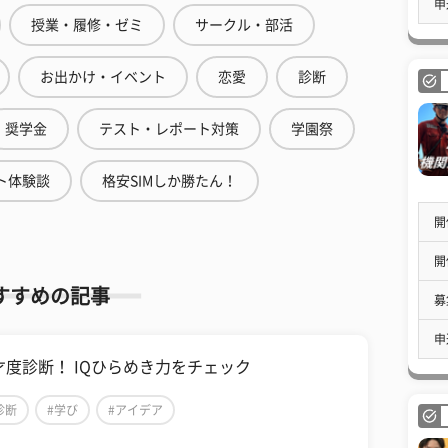
申
授業・履修・ゼミ
サークル・部活
お出かけ・イベント
恋愛
診断
奨学金
テスト・レポート対策
学園祭
ト体験談
格安SIMしか勝たん！
開
開
すすめの記事
募
申
才度診断！ IQひらめき力をチェック
診断
#学び
#アイデア