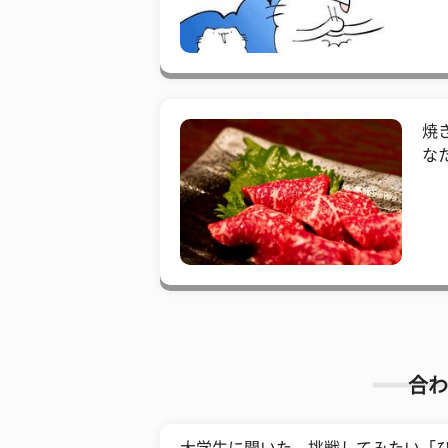
焼
な
合わ