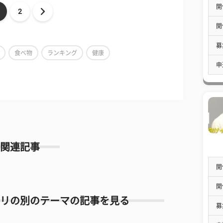
開
2
開
募
食べ物
ランキング
健康
申
関連記事
開
開
リの別のテーマの記事を見る
募