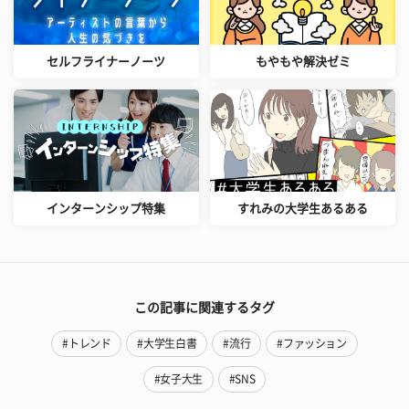
セルフライナーノーツ
もやもや解決ゼミ
インターンシップ特集
すれみの大学生あるある
この記事に関連するタグ
#トレンド
#大学生白書
#流行
#ファッション
#女子大生
#SNS