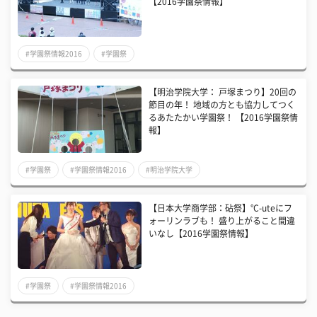
【2016学園祭情報】
#学園祭情報2016
#学園祭
【明治学院大学： 戸塚まつり】20回の
節目の年！ 地域の方とも協力してつく
るあたたかい学園祭！ 【2016学園祭情
報】
#学園祭
#学園祭情報2016
#明治学院大学
【日本大学商学部：砧祭】°C-uteにフ
ォーリンラブも！ 盛り上がること間違
いなし【2016学園祭情報】
#学園祭
#学園祭情報2016