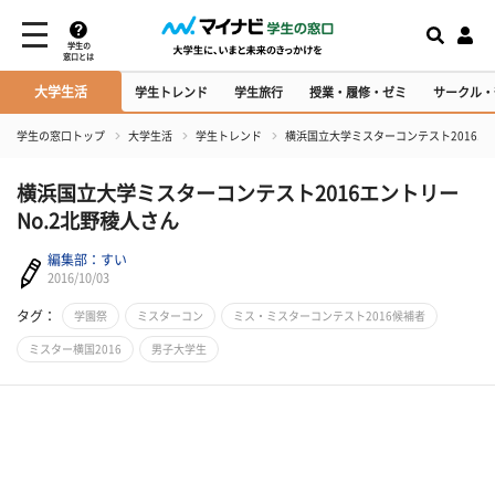
学生の
窓口とは
大学生活
学生トレンド
学生旅行
授業・履修・ゼミ
サークル・
学生の窓口トップ
大学生活
学生トレンド
横浜国立大学ミスターコンテスト2016エン
横浜国立大学ミスターコンテスト2016エントリー
No.2北野稜人さん
編集部：すい
2016/10/03
タグ：
学園祭
ミスターコン
ミス・ミスターコンテスト2016候補者
ミスター横国2016
男子大学生