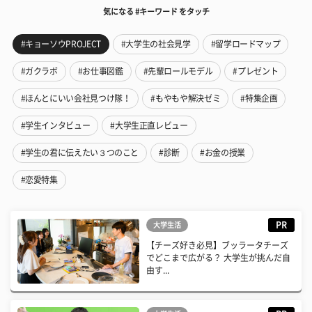
気になる #キーワード をタッチ
#キョーソウPROJECT
#大学生の社会見学
#留学ロードマップ
#ガクラボ
#お仕事図鑑
#先輩ロールモデル
#プレゼント
#ほんとにいい会社見つけ隊！
#もやもや解決ゼミ
#特集企画
#学生インタビュー
#大学生正直レビュー
#学生の君に伝えたい３つのこと
#診断
#お金の授業
#恋愛特集
PR
大学生活
【チーズ好き必見】ブッラータチーズ
でどこまで広がる？ 大学生が挑んだ自
由す...