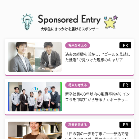
大学生にきっかけを届けるスポンサー
PR
将来を考える
過去の経験を活かし、“ゴールを見越し
た就活”で見つけた理想のキャリア
PR
将来を考える
新卒社員の3年以内の離職率約4% イン
フラを“錆び”から守るナカボーテッ...
PR
将来を考える
「目の前の一歩を丁寧に──部活で磨