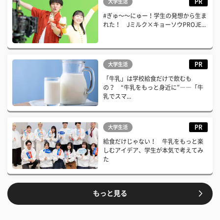
PR
大学生活
#ぎゅ〜〜にゅー！学生の発想から生ま
れた！ Jミルク×キョーソウPROJE...
PR
大学生活
「牛乳」は学校給食だけで飲むも
の？ “牛乳をもっと身近に”――「牛
乳でスマ...
PR
大学生活
給食だけじゃない！ 牛乳をもっと楽
しむアイデア、学生が本気で考えてみ
た
もっと見る