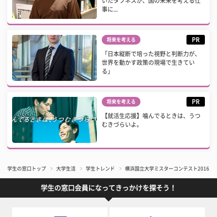
いたタフネスが、国の未来を考える仕
事に...
PR
将来を考える
「日本縦断で培った視野と判断力が、
世界を動かす政策の現場で生きてい
る」
PR
将来を考える
【就活生応援】噛んでるときは、うつ
むきづらいよ。
学生の窓口トップ
大学生活
学生トレンド
横浜国立大学ミスターコンテスト2016エン
学生の窓口会員になってきっかけを探そう！