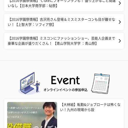
【2016学園祭情報】°C-uteにフォーリンラブも！ 盛り上がること間違
いなし【日本大学商学部：砧祭】
【2016学園祭情報】吉沢亮さん登場＆ミスミスターコンも目が離せな
い！【上智大学：ソフィア祭】
【2016学園祭情報】ミスコンにファッションショー、芸能人企画まで
豪華な企画が盛りだくさん！ 【青山学院大学学 ：青山祭】
オンラインイベントの参加申込
【大林組】転勤&ジョブローテは怖くな
い！九州の現場から設