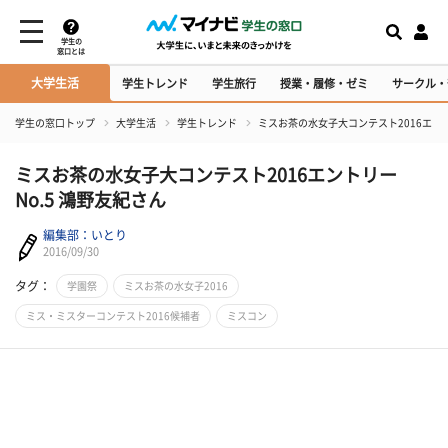
学生の
窓口とは
大学生活
学生トレンド
学生旅行
授業・履修・ゼミ
サークル・
学生の窓口トップ
大学生活
学生トレンド
ミスお茶の水女子大コンテスト2016エント
ミスお茶の水女子大コンテスト2016エントリー
No.5 鴻野友紀さん
編集部：いとり
2016/09/30
タグ：
学園祭
ミスお茶の水女子2016
ミス・ミスターコンテスト2016候補者
ミスコン