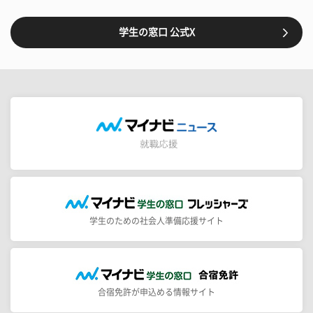
学生の窓口 公式X
学生のための社会人準備応援サイト
合宿免許が申込める情報サイト