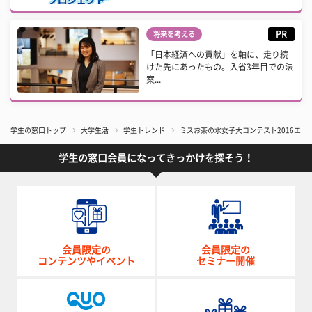
PR
将来を考える
「日本経済への貢献」を軸に、走り続
けた先にあったもの。入省3年目での法
案...
学生の窓口トップ
大学生活
学生トレンド
ミスお茶の水女子大コンテスト2016エント
学生の窓口会員になってきっかけを探そう！
会員限定の
会員限定の
コンテンツやイベント
セミナー開催