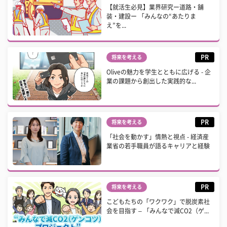
【就活生必見】業界研究ー道路・舗
装・建設ー 「みんなの“あたりま
え”を...
PR
将来を考える
Oliveの魅力を学生とともに広げる - 企
業の課題から創出した実践的な...
PR
将来を考える
「社会を動かす」情熱と視点 - 経済産
業省の若手職員が語るキャリアと経験
PR
将来を考える
こどもたちの「ワクワク」で脱炭素社
会を目指す – 「みんなで減CO2（ゲ...