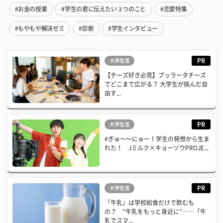
#お金の授業
#学生の君に伝えたい３つのこと
#恋愛特集
#もやもや解決ゼミ
#診断
#学生インタビュー
PR
大学生活
【チーズ好き必見】ブッラータチーズ
でどこまで広がる？ 大学生が挑んだ自
由す...
PR
大学生活
#ぎゅ〜〜にゅー！学生の発想から生ま
れた！ Jミルク×キョーソウPROJE...
PR
大学生活
「牛乳」は学校給食だけで飲むも
の？ “牛乳をもっと身近に”――「牛
乳でスマ...