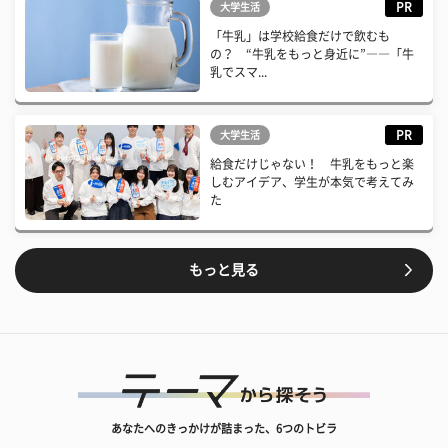
PR
大学生活
「牛乳」は学校給食だけで飲むも
の？ “牛乳をもっと身近に”――「牛
乳でスマ...
PR
大学生活
給食だけじゃない！ 牛乳をもっと楽
しむアイデア、学生が本気で考えてみ
た
もっと見る
あなたへのきっかけが詰まった、6つのトビラ