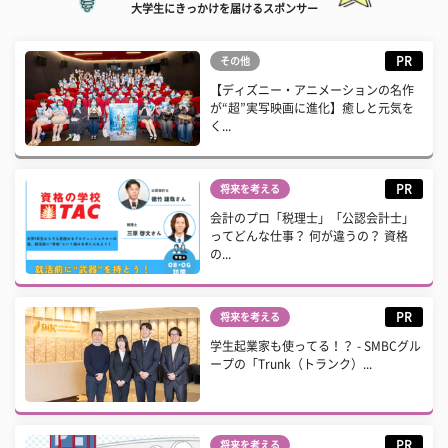
大学生にきっかけを届けるスポンサー
PR
その他
【ディズニー・アニメーションの名作
が“超”実写映画に進化】癒しと元気を
く...
PR
将来を考える
会計のプロ「税理士」「公認会計士」
ってどんな仕事？ 何が違うの？ 資格
の...
PR
将来を考える
学生起業家も使ってる！？ - SMBCグル
ープの「Trunk（トランク）...
PR
将来を考える