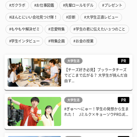
#ガクラボ
#お仕事図鑑
#先輩ロールモデル
#プレゼント
#ほんとにいい会社見つけ隊！
#診断
#大学生正直レビュー
#もやもや解決ゼミ
#恋愛特集
#学生の君に伝えたい３つのこと
#学生インタビュー
#特集企画
#お金の授業
PR
大学生活
【チーズ好き必見】ブッラータチーズ
でどこまで広がる？ 大学生が挑んだ自
由す...
PR
大学生活
#ぎゅ〜〜にゅー！学生の発想から生ま
れた！ Jミルク×キョーソウPROJE...