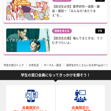
【就活生必見】業界研究ー道路・舗
装・建設ー 「みんなの“あたりま
え”を...
PR
将来を考える
【就活生応援】噛んでるときは、うつ
むきづらいよ。
学生の窓口トップ
大学生活
サークル・部活
留学生がたくさんいる大学Top10！ 5
学生の窓口会員になってきっかけを探そう！
会員限定の
会員限定の