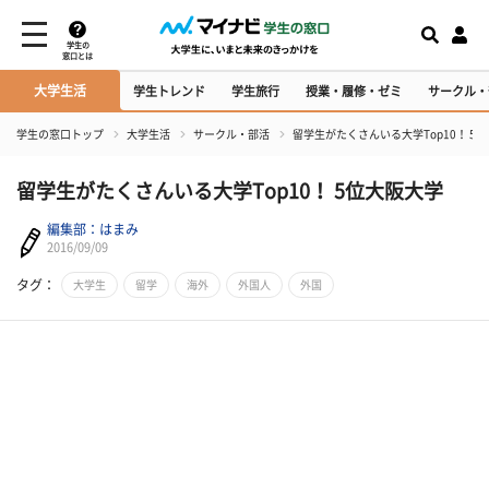
学生の
窓口とは
大学生活
学生トレンド
学生旅行
授業・履修・ゼミ
サークル・
学生の窓口トップ
大学生活
サークル・部活
留学生がたくさんいる大学Top10！ 5
留学生がたくさんいる大学Top10！ 5位大阪大学
編集部：はまみ
2016/09/09
タグ：
大学生
留学
海外
外国人
外国