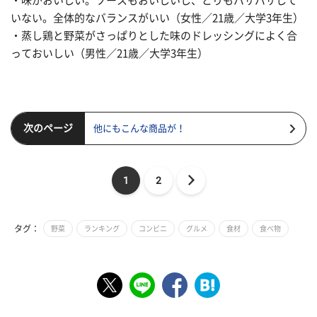
・味がおいしい。ソースもおいしいし、とりもパサパサして
いない。全体的なバランスがいい（女性／21歳／大学3年生）
・蒸し鶏と野菜がさっぱりとした味のドレッシングによく合
っておいしい（男性／21歳／大学3年生）
次のページ
他にもこんな商品が！
1
2
タグ：
野菜
ランキング
コンビニ
グルメ
食材
食べ物