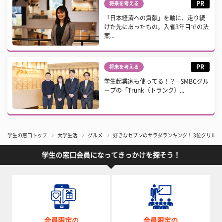
PR
将来を考える
「日本経済への貢献」を軸に、走り続
けた先にあったもの。入省3年目での法
案...
PR
将来を考える
学生起業家も使ってる！？ - SMBCグル
ープの「Trunk（トランク）...
学生の窓口トップ
大学生活
グルメ
好きなセブンのサラダランキング！ 3位グリル
学生の窓口会員になってきっかけを探そう！
会員限定の
会員限定の