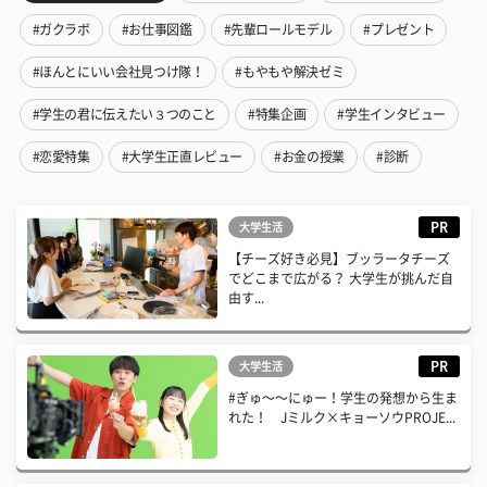
#ガクラボ
#お仕事図鑑
#先輩ロールモデル
#プレゼント
#ほんとにいい会社見つけ隊！
#もやもや解決ゼミ
#学生の君に伝えたい３つのこと
#特集企画
#学生インタビュー
#恋愛特集
#大学生正直レビュー
#お金の授業
#診断
PR
大学生活
【チーズ好き必見】ブッラータチーズ
でどこまで広がる？ 大学生が挑んだ自
由す...
PR
大学生活
#ぎゅ〜〜にゅー！学生の発想から生ま
れた！ Jミルク×キョーソウPROJE...