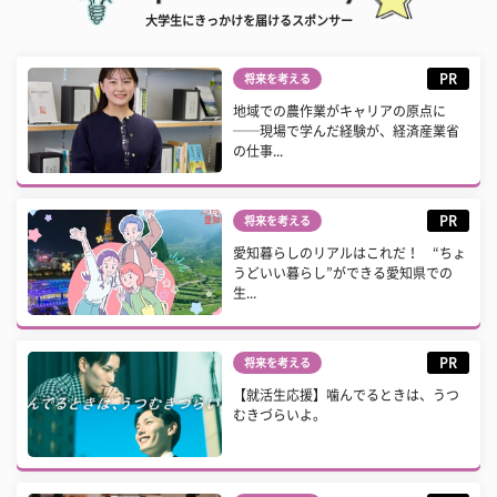
大学生にきっかけを届けるスポンサー
PR
将来を考える
地域での農作業がキャリアの原点に
──現場で学んだ経験が、経済産業省
の仕事...
PR
将来を考える
愛知暮らしのリアルはこれだ！ “ちょ
うどいい暮らし”ができる愛知県での
生...
PR
将来を考える
【就活生応援】噛んでるときは、うつ
むきづらいよ。