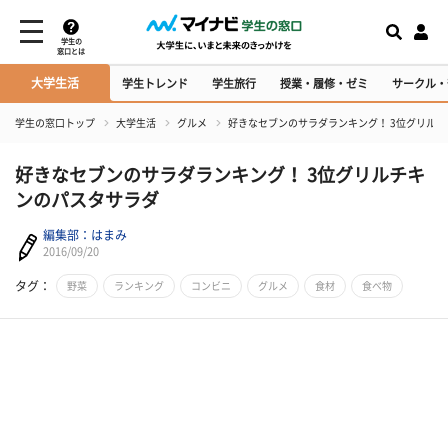
学生の
窓口とは
大学生活
学生トレンド
学生旅行
授業・履修・ゼミ
サークル・
学生の窓口トップ
大学生活
グルメ
好きなセブンのサラダランキング！ 3位グリル
好きなセブンのサラダランキング！ 3位グリルチキ
ンのパスタサラダ
編集部：はまみ
2016/09/20
タグ：
野菜
ランキング
コンビニ
グルメ
食材
食べ物