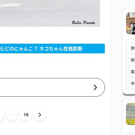
開
らどのにゃんこ？ ネコちゃん性格診断
開
募
申
・・・
19