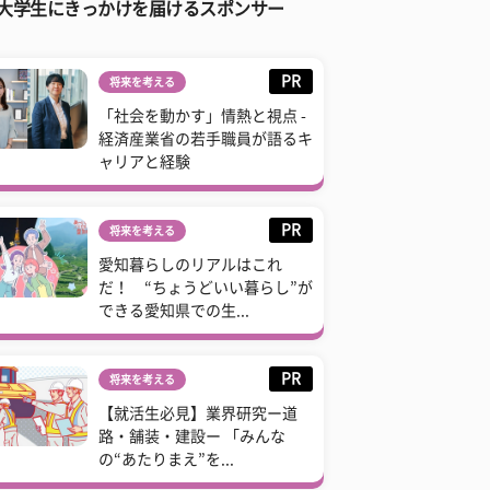
大学生にきっかけを届けるスポンサー
PR
将来を考える
「社会を動かす」情熱と視点 -
経済産業省の若手職員が語るキ
ャリアと経験
PR
将来を考える
愛知暮らしのリアルはこれ
だ！ “ちょうどいい暮らし”が
できる愛知県での生...
PR
将来を考える
【就活生必見】業界研究ー道
路・舗装・建設ー 「みんな
の“あたりまえ”を...