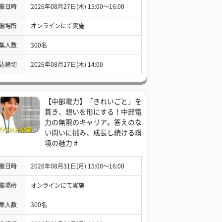
催日時
2026年08月27日(木) 15:00〜16:00
催場所
オンラインにて実施
集人数
300名
込締切
2026年08月27日(木) 14:00
【中部電力】「きれいごと」を
貫き、想いを形にする！中部電
力の無限のキャリア。答えのな
い問いに挑み、成長し続ける環
境の魅力 #
催日時
2026年08月31日(月) 15:00〜16:00
催場所
オンラインにて実施
集人数
300名