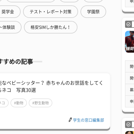
申
奨学金
テスト・レポート対策
学園祭
ト体験談
格安SIMしか勝たん！
すすめの記事
開
開
能なベビーシッター？ 赤ちゃんのお世話をしてく
るネコ 写真30選
募
申
ネコ
#動物
#野生動物
学生の窓口編集部