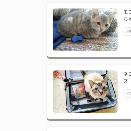
モ
ち
#
ネ
ズ
#