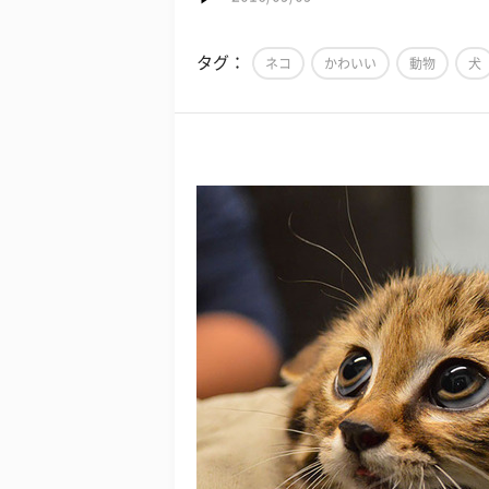
タグ：
ネコ
かわいい
動物
犬