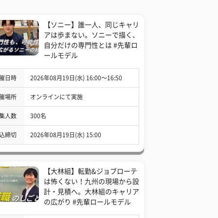
【ソニー】誰一人、同じキャリ
アは歩まない。ソニーで描く、
自分だけの専門性とは #先輩ロ
ールモデル
催日時
2026年08月19日(水) 16:00〜16:50
催場所
オンラインにて実施
集人数
300名
込締切
2026年08月19日(水) 15:00
【大林組】転勤&ジョブローテ
は怖くない！九州の現場から設
計・見積へ。大林組のキャリア
の広がり #先輩ロールモデル