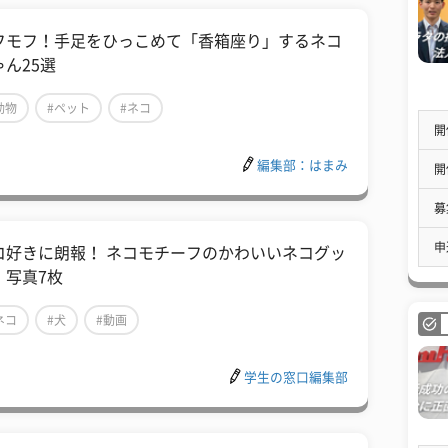
フモフ！手足をひっこめて「香箱座り」するネコ
ゃん25選
動物
#ペット
#ネコ
開
編集部：はまみ
開
募
申
コ好きに朗報！ ネコモチーフのかわいいネコグッ
 写真7枚
ネコ
#犬
#動画
学生の窓口編集部