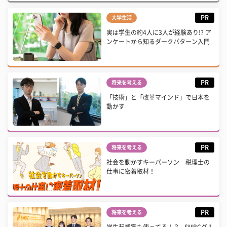
PR
大学生活
実は学生の約4人に3人が経験あり!? ア
ンケートから知るダークパターン入門
PR
将来を考える
「技術」と「改革マインド」で日本を
動かす
PR
将来を考える
社会を動かすキーパーソン 税理士の
仕事に密着取材！
PR
将来を考える