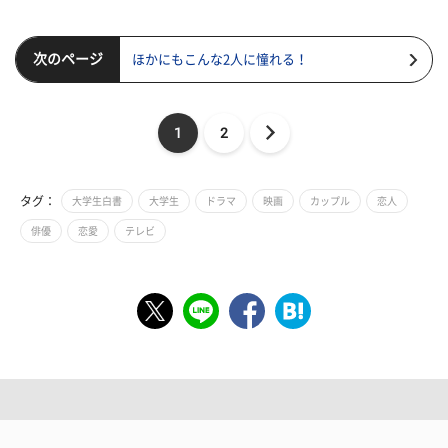
次のページ
ほかにもこんな2人に憧れる！
1
2
タグ：
大学生白書
大学生
ドラマ
映画
カップル
恋人
俳優
恋愛
テレビ