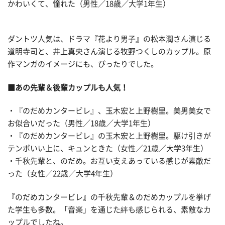
かわいくて、憧れた（男性／18歳／大学1年生）
ダントツ人気は、ドラマ『花より男子』の松本潤さん演じる
道明寺司と、井上真央さん演じる牧野つくしのカップル。原
作マンガのイメージにも、ぴったりでした。
■あの先輩＆後輩カップルも人気！
・『のだめカンタービレ』、玉木宏と上野樹里。美男美女で
お似合いだった（男性／18歳／大学1年生）
・『のだめカンタービレ』の玉木宏と上野樹里。駆け引きが
テンポいい上に、キュンときた（女性／21歳／大学3年生）
・千秋先輩と、のだめ。お互い支えあっている感じが素敵だ
った（女性／22歳／大学4年生）
『のだめカンタービレ』の千秋先輩＆のだめカップルを挙げ
た学生も多数。「音楽」を通じた絆も感じられる、素敵なカ
ップルでしたね。