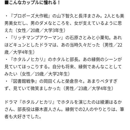
■こんなカップルに憧れる！
・『プロポーズ大作戦』の山下智久と長澤まさみ。2人とも美
男美女だし、男のダメなところを、女が支えているように思
えた（女性／20歳／大学3年生）
・『リッチマンプアウーマン』の石原さとみと小栗旬。あれ
ほどキュンとしたドラマは、あの当時久々だった（男性／22
歳／大学4年生）
・『ホタルノヒカリ』のホタルと部長。あの縁側のシーンが
見ていてほっこりする。自分も将来、縁側であんなことして
みたい（女性／19歳／大学2年生）
・『図書館戦争』の岡田くんと榮倉奈々。あまりベタすぎ
ず、見ていて微笑ましかった（男性／23歳／大学4年生）
ドラマ『ホタルノヒカリ』でホタルを演じたのは綾瀬はるか
さん、部長役は藤木直人さん。縁側での2人のやりとりは、筆
者も大好きでした。