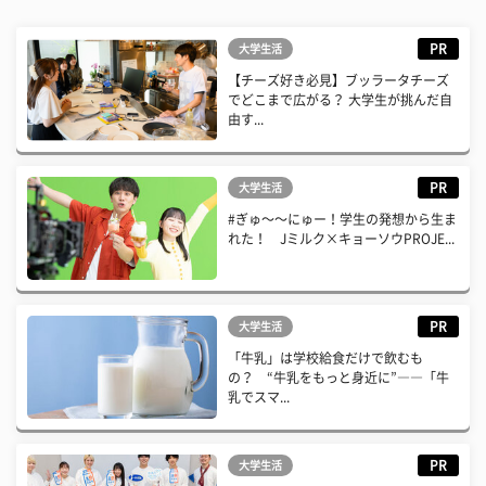
PR
大学生活
【チーズ好き必見】ブッラータチーズ
でどこまで広がる？ 大学生が挑んだ自
由す...
PR
大学生活
#ぎゅ〜〜にゅー！学生の発想から生ま
れた！ Jミルク×キョーソウPROJE...
PR
大学生活
「牛乳」は学校給食だけで飲むも
の？ “牛乳をもっと身近に”――「牛
乳でスマ...
PR
大学生活