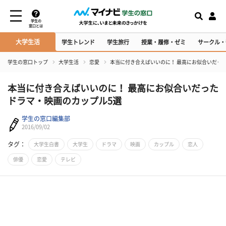
学生の
窓口とは
大学生活
学生トレンド
学生旅行
授業・履修・ゼミ
サークル・
学生の窓口トップ
大学生活
恋愛
本当に付き合えばいいのに！ 最高にお似合いだっ
本当に付き合えばいいのに！ 最高にお似合いだった
ドラマ・映画のカップル5選
学生の窓口編集部
2016/09/02
タグ：
大学生白書
大学生
ドラマ
映画
カップル
恋人
俳優
恋愛
テレビ