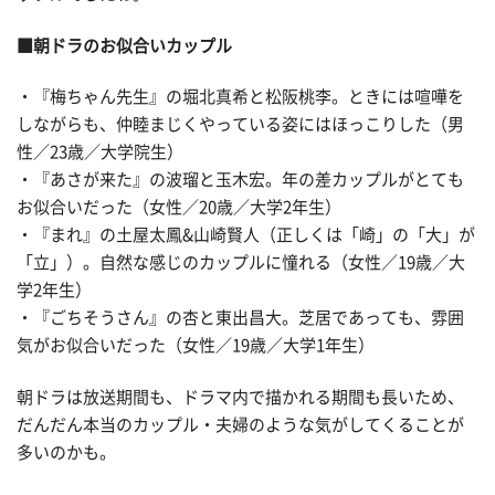
■朝ドラのお似合いカップル
・『梅ちゃん先生』の堀北真希と松阪桃李。ときには喧嘩を
しながらも、仲睦まじくやっている姿にはほっこりした（男
性／23歳／大学院生）
・『あさが来た』の波瑠と玉木宏。年の差カップルがとても
お似合いだった（女性／20歳／大学2年生）
・『まれ』の土屋太鳳&山崎賢人（正しくは「崎」の「大」が
「立」）。自然な感じのカップルに憧れる（女性／19歳／大
学2年生）
・『ごちそうさん』の杏と東出昌大。芝居であっても、雰囲
気がお似合いだった（女性／19歳／大学1年生）
朝ドラは放送期間も、ドラマ内で描かれる期間も長いため、
だんだん本当のカップル・夫婦のような気がしてくることが
多いのかも。