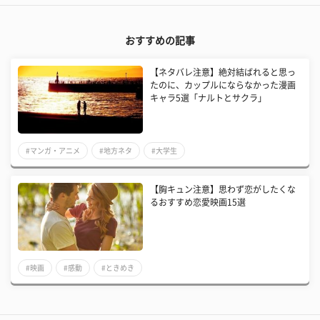
おすすめの記事
【ネタバレ注意】絶対結ばれると思っ
たのに、カップルにならなかった漫画
キャラ5選「ナルトとサクラ」
#マンガ・アニメ
#地方ネタ
#大学生
【胸キュン注意】思わず恋がしたくな
るおすすめ恋愛映画15選
#映画
#感動
#ときめき