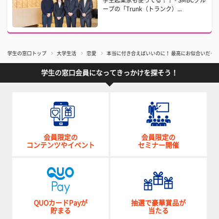
学生起業家も使ってる！？ - SMBCグル
ープの「Trunk（トランク）...
学生の窓口トップ
大学生活
恋愛
本当に付き合えばいいのに！ 最高にお似合いだっ
学生の窓口会員になってきっかけを探そう！
会員限定の
会員限定の
コンテンツやイベント
セミナー開催
QUOカードPayが
抽選で豪華賞品が
貯まる
当たる