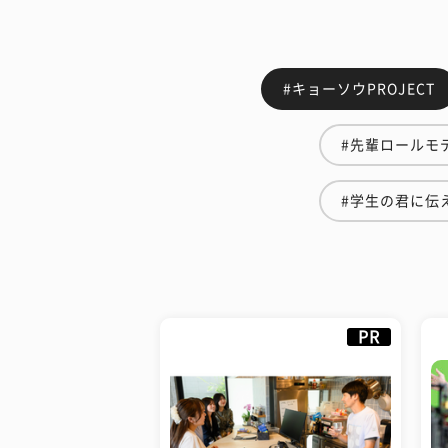
#キョーソウPROJECT
#先輩ロールモ
#学生の君に伝
PR