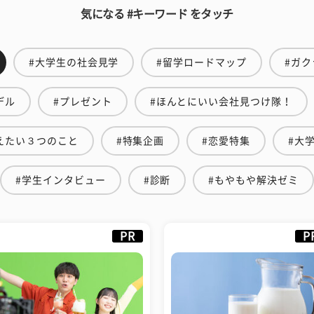
気になる #キーワード をタッチ
#大学生の社会見学
#留学ロードマップ
#ガク
デル
#プレゼント
#ほんとにいい会社見つけ隊！
えたい３つのこと
#特集企画
#恋愛特集
#大
#学生インタビュー
#診断
#もやもや解決ゼミ
PR
P