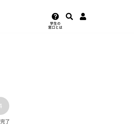
学生の
窓口とは
4
録完了