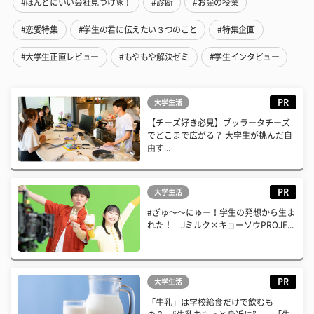
#ほんとにいい会社見つけ隊！
#診断
#お金の授業
#恋愛特集
#学生の君に伝えたい３つのこと
#特集企画
#大学生正直レビュー
#もやもや解決ゼミ
#学生インタビュー
PR
大学生活
【チーズ好き必見】ブッラータチーズ
でどこまで広がる？ 大学生が挑んだ自
由す...
PR
大学生活
#ぎゅ〜〜にゅー！学生の発想から生ま
れた！ Jミルク×キョーソウPROJE...
PR
大学生活
「牛乳」は学校給食だけで飲むも