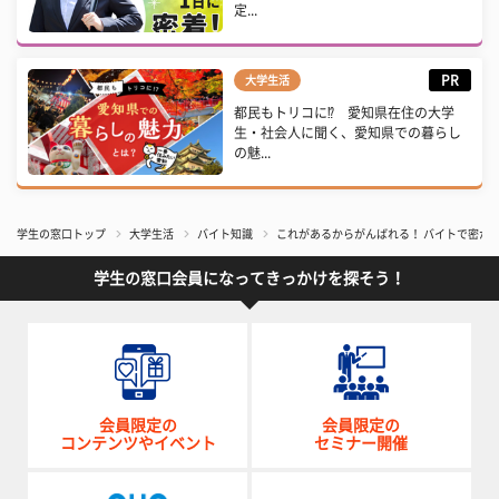
定...
PR
大学生活
都民もトリコに⁉ 愛知県在住の大学
生・社会人に聞く、愛知県での暮らし
の魅...
学生の窓口トップ
大学生活
バイト知識
これがあるからがんばれる！ バイトで密か
学生の窓口会員になってきっかけを探そう！
会員限定の
会員限定の
コンテンツやイベント
セミナー開催