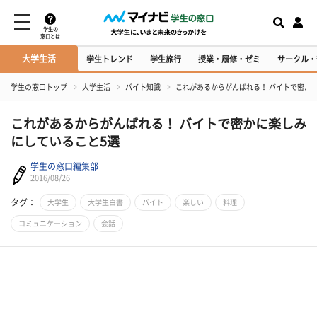
学生の
窓口とは
大学生活
学生トレンド
学生旅行
授業・履修・ゼミ
サークル・
学生の窓口トップ
大学生活
バイト知識
これがあるからがんばれる！ バイトで密か
これがあるからがんばれる！ バイトで密かに楽しみ
にしていること5選
学生の窓口編集部
2016/08/26
タグ：
大学生
大学生白書
バイト
楽しい
料理
コミュニケーション
会話