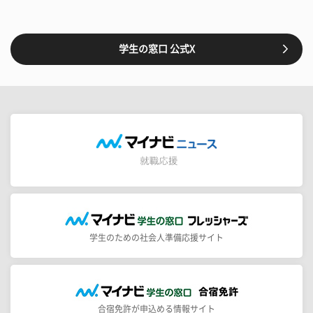
学生の窓口 公式X
学生のための社会人準備応援サイト
合宿免許が申込める情報サイト