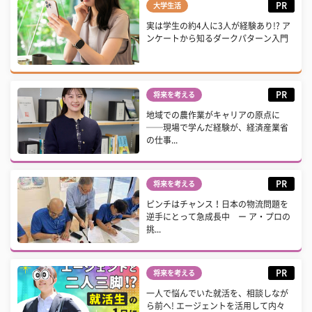
PR
大学生活
実は学生の約4人に3人が経験あり!? ア
ンケートから知るダークパターン入門
PR
将来を考える
地域での農作業がキャリアの原点に
──現場で学んだ経験が、経済産業省
の仕事...
PR
将来を考える
ピンチはチャンス！日本の物流問題を
逆手にとって急成長中 ー ア・プロの
挑...
PR
将来を考える
一人で悩んでいた就活を、相談しなが
ら前へ! エージェントを活用して内々