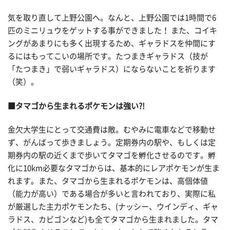
気を取り直して上野公園へ。なんと、上野公園では1時間で6
匹のミニリュウをゲットする事ができました！ また、コイキ
ングがあまりにも多く出現するため、ギャラドスを仲間にす
るにはもってこいの場所です。たつまきギャラドス（技が
「たつまき」で弱いギャラドス）にならないことを祈ります
（笑）。
■タマゴから生まれるポケモンは強い?!
金欠大学生にとって交通費は敵。むやみに電車などで移動せ
ず、がんばって歩きましょう。定期券内の駅や、もしくは定
期券内の駅の近くまで歩いてタマゴを孵化させるのです。孵
化に10km必要なタマゴからは、基本的にレアポケモンが生ま
れます。また、タマゴから生まれるポケモンは、高個体値
（能力が高い）である場合が多いと言われており、実際に私
が厳選した主力ポケモンたち、(ナッシー、ウインディ、ギャ
ラドス、カビゴンなど)も全てタマゴから生まれました。タマ