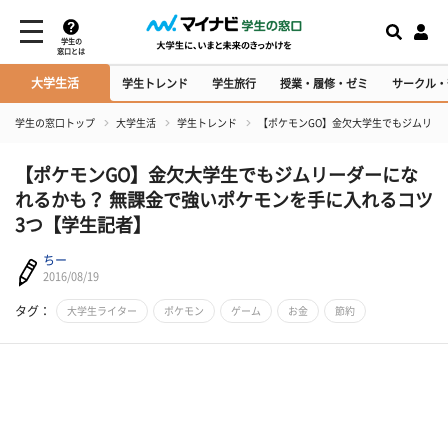
学生の
窓口とは
大学生活
学生トレンド
学生旅行
授業・履修・ゼミ
サークル・
学生の窓口トップ
大学生活
学生トレンド
【ポケモンGO】金欠大学生でもジムリー
【ポケモンGO】金欠大学生でもジムリーダーにな
れるかも？ 無課金で強いポケモンを手に入れるコツ
3つ【学生記者】
ちー
2016/08/19
タグ：
大学生ライター
ポケモン
ゲーム
お金
節約