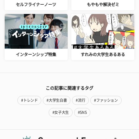
セルフライナーノーツ
もやもや解決ゼミ
インターンシップ特集
すれみの大学生あるある
この記事に関連するタグ
#トレンド
#大学生白書
#流行
#ファッション
#女子大生
#SNS