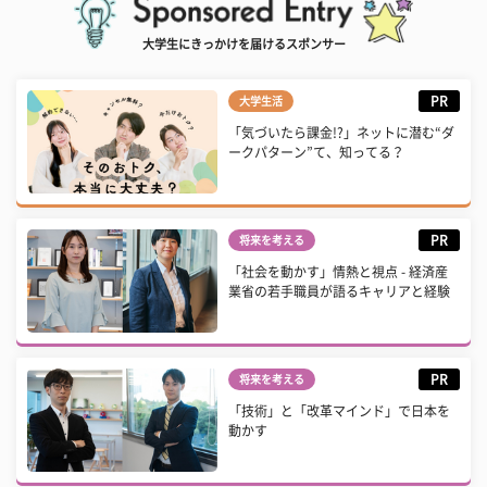
大学生にきっかけを届けるスポンサー
PR
大学生活
「気づいたら課金!?」ネットに潜む“ダ
ークパターン”て、知ってる？
PR
将来を考える
「社会を動かす」情熱と視点 - 経済産
業省の若手職員が語るキャリアと経験
PR
将来を考える
「技術」と「改革マインド」で日本を
動かす