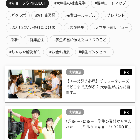
#キョーソウPROJECT
#大学生の社会見学
#留学ロードマップ
#ガクラボ
#お仕事図鑑
#先輩ロールモデル
#プレゼント
#ほんとにいい会社見つけ隊！
#恋愛特集
#大学生正直レビュー
#診断
#特集企画
#学生の君に伝えたい３つのこと
#もやもや解決ゼミ
#お金の授業
#学生インタビュー
PR
大学生活
【チーズ好き必見】ブッラータチーズ
でどこまで広がる？ 大学生が挑んだ自
由す...
PR
大学生活
#ぎゅ〜〜にゅー！学生の発想から生ま
れた！ Jミルク×キョーソウPROJE...