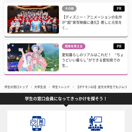
PR
その他
【ディズニー・アニメーションの名作
が“超”実写映画に進化】癒しと元気を
く...
PR
将来を考える
愛知暮らしのリアルはこれだ！ “ちょ
うどいい暮らし”ができる愛知県での
生...
学生の窓口トップ
大学生活
学生トレンド
【ポケモンGO】金欠大学生でもジムリー
学生の窓口会員になってきっかけを探そう！