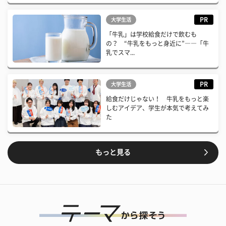
PR
大学生活
「牛乳」は学校給食だけで飲むも
の？ “牛乳をもっと身近に”――「牛
乳でスマ...
PR
大学生活
給食だけじゃない！ 牛乳をもっと楽
しむアイデア、学生が本気で考えてみ
た
もっと見る