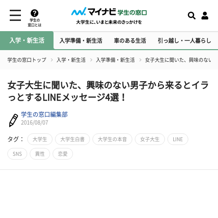
学生の
窓口とは
入学・新生活
入学準備・新生活
車のある生活
引っ越し・一人暮らし
学生の窓口トップ
入学・新生活
入学準備・新生活
女子大生に聞いた、興味のない男
女子大生に聞いた、興味のない男子から来るとイラ
っとするLINEメッセージ4選！
学生の窓口編集部
2016/08/07
タグ：
大学生
大学生白書
大学生の本音
女子大生
LINE
SNS
異性
恋愛