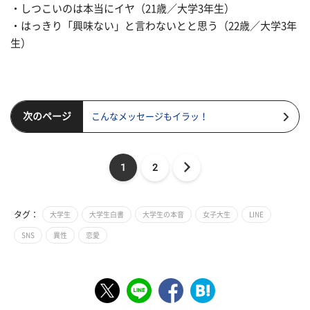
・しつこいのは本当にイヤ（21歳／大学3年生）
・はっきり「興味ない」と言わないとと思う（22歳／大学3年
生）
次のページ
こんなメッセージもイラッ！
1
2
タグ：
大学生
大学生白書
大学生の本音
女子大生
LINE
SNS
異性
恋愛