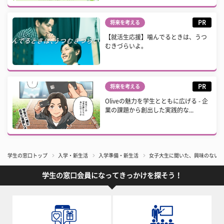
PR
将来を考える
【就活生応援】噛んでるときは、うつ
むきづらいよ。
PR
将来を考える
Oliveの魅力を学生とともに広げる - 企
業の課題から創出した実践的な...
学生の窓口トップ
入学・新生活
入学準備・新生活
女子大生に聞いた、興味のない男
学生の窓口会員になってきっかけを探そう！