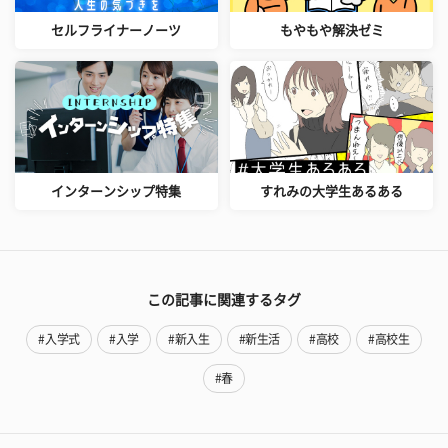
セルフライナーノーツ
もやもや解決ゼミ
インターンシップ特集
すれみの大学生あるある
この記事に関連するタグ
#入学式
#入学
#新入生
#新生活
#高校
#高校生
#春