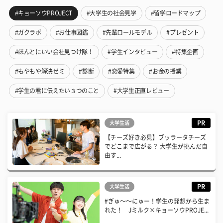
#キョーソウPROJECT
#大学生の社会見学
#留学ロードマップ
#ガクラボ
#お仕事図鑑
#先輩ロールモデル
#プレゼント
#ほんとにいい会社見つけ隊！
#学生インタビュー
#特集企画
#もやもや解決ゼミ
#診断
#恋愛特集
#お金の授業
#学生の君に伝えたい３つのこと
#大学生正直レビュー
PR
大学生活
【チーズ好き必見】ブッラータチーズ
でどこまで広がる？ 大学生が挑んだ自
由す...
PR
大学生活
#ぎゅ〜〜にゅー！学生の発想から生ま
れた！ Jミルク×キョーソウPROJE...