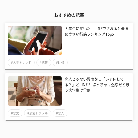
おすすめの記事
大学生に聞いた、LINEでされると最強
にウザい行為ランキングTop5！
#大学トレンド
#携帯
#LINE
​恋人じゃない異性から「いま何して
る？」とLINE！ ぶっちゃけ迷惑だと思
う大学生は◯割
#恋愛
#恋愛トラブル
#恋人