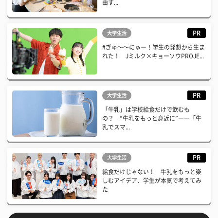
由す...
PR
大学生活
#ぎゅ〜〜にゅー！学生の発想から生ま
れた！ Jミルク×キョーソウPROJE...
PR
大学生活
「牛乳」は学校給食だけで飲むも
の？ “牛乳をもっと身近に”――「牛
乳でスマ...
PR
大学生活
給食だけじゃない！ 牛乳をもっと楽
しむアイデア、学生が本気で考えてみ
た