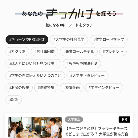
気になる #キーワード をタッチ
#キョーソウPROJECT
#大学生の社会見学
#留学ロードマップ
#ガクラボ
#お仕事図鑑
#先輩ロールモデル
#プレゼント
#ほんとにいい会社見つけ隊！
#もやもや解決ゼミ
#学生の君に伝えたい３つのこと
#大学生正直レビュー
#お金の授業
#恋愛特集
#特集企画
#学生インタビュー
#診断
PR
大学生活
【チーズ好き必見】ブッラータチーズ
でどこまで広がる？ 大学生が挑んだ自