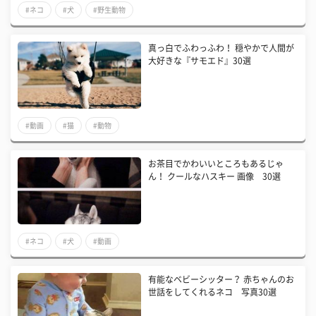
#ネコ
#犬
#野生動物
真っ白でふわっふわ！ 穏やかで人間が
大好きな『サモエド』30選
#動画
#猫
#動物
お茶目でかわいいところもあるじゃ
ん！ クールなハスキー 画像 30選
#ネコ
#犬
#動画
有能なベビーシッター？ 赤ちゃんのお
世話をしてくれるネコ 写真30選