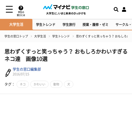
学生の
窓口とは
大学生活
学生トレンド
学生旅行
授業・履修・ゼミ
サークル・
学生の窓口トップ
大学生活
学生トレンド
思わずくすっと笑っちゃう？ おもしろか
思わずくすっと笑っちゃう？ おもしろかわいすぎる
ネコ達 画像10選
学生の窓口編集部
2016/07/15
タグ：
ネコ
かわいい
動物
犬