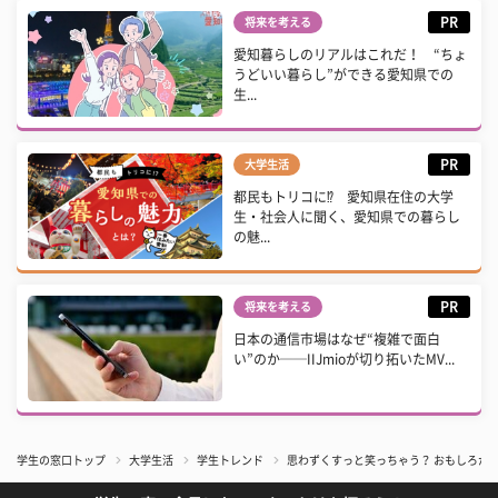
PR
将来を考える
愛知暮らしのリアルはこれだ！ “ちょ
うどいい暮らし”ができる愛知県での
生...
PR
大学生活
都民もトリコに⁉ 愛知県在住の大学
生・社会人に聞く、愛知県での暮らし
の魅...
PR
将来を考える
日本の通信市場はなぜ“複雑で面白
い”のか──IIJmioが切り拓いたMV...
学生の窓口トップ
大学生活
学生トレンド
思わずくすっと笑っちゃう？ おもしろか