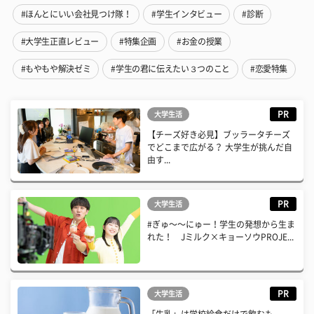
#ほんとにいい会社見つけ隊！
#学生インタビュー
#診断
#大学生正直レビュー
#特集企画
#お金の授業
#もやもや解決ゼミ
#学生の君に伝えたい３つのこと
#恋愛特集
PR
大学生活
【チーズ好き必見】ブッラータチーズ
でどこまで広がる？ 大学生が挑んだ自
由す...
PR
大学生活
#ぎゅ〜〜にゅー！学生の発想から生ま
れた！ Jミルク×キョーソウPROJE...
PR
大学生活