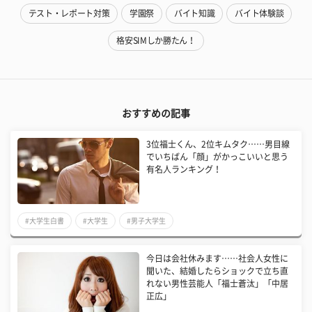
テスト・レポート対策
学園祭
バイト知識
バイト体験談
格安SIMしか勝たん！
おすすめの記事
3位福士くん、2位キムタク……男目線
でいちばん「顔」がかっこいいと思う
有名人ランキング！
#大学生白書
#大学生
#男子大学生
今日は会社休みます……社会人女性に
聞いた、結婚したらショックで立ち直
れない男性芸能人「福士蒼汰」「中居
正広」