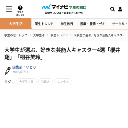
学生の
窓口とは
大学生活
学生トレンド
学生旅行
授業・履修・ゼミ
サークル・
学生の窓口トップ
大学生活
学生トレンド
大学生が選ぶ、好きな芸能人キャスター4
大学生が選ぶ、好きな芸能人キャスター4選「櫻井
翔」「桐谷美玲」
編集部：いとり
2016/07/17
タグ：
大学生白書
芸能人
エンタメ