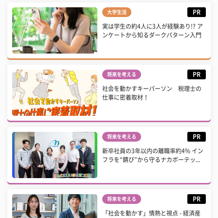
PR
大学生活
実は学生の約4人に3人が経験あり!? ア
ンケートから知るダークパターン入門
PR
将来を考える
社会を動かすキーパーソン 税理士の
仕事に密着取材！
PR
将来を考える
新卒社員の3年以内の離職率約4% イン
フラを“錆び”から守るナカボーテッ...
PR
将来を考える
「社会を動かす」情熱と視点 - 経済産