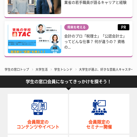
業省の若手職員が語るキャリアと経験
PR
将来を考える
会計のプロ「税理士」「公認会計士」
ってどんな仕事？ 何が違うの？ 資格
の...
学生の窓口トップ
大学生活
学生トレンド
大学生が選ぶ、好きな芸能人キャスター4
学生の窓口会員になってきっかけを探そう！
会員限定の
会員限定の
コンテンツやイベント
セミナー開催