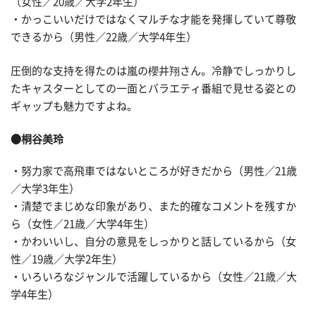
（女性／20歳／大学2年生）
・かっこいいだけではなくマルチな才能を発揮していて尊敬
できるから（男性／22歳／大学4年生）
圧倒的な支持を得たのは嵐の櫻井翔さん。冷静でしっかりし
たキャスターとしての一面とバラエティ番組で見せる姿との
ギャップも魅力ですよね。
●桐谷美玲
・努力家で高飛車ではないところが好きだから（男性／21歳
／大学3年生）
・清楚でまじめな印象があり、また的確なコメントを残すか
ら（女性／21歳／大学4年生）
・かわいいし、自分の意見をしっかりと話しているから（女
性／19歳／大学2年生）
・いろいろなジャンルで活躍しているから（女性／21歳／大
学4年生）