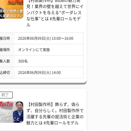
【村田製作所】BtoBの魅力発
見！業界の壁を越えて世界にイ
ンパクトを与える“ボーダレス
な仕事”とは #先輩ロールモデ
ル
催日時
2026年06月09日(火) 15:00〜16:00
催場所
オンラインにて実施
集人数
300名
込締切
2026年06月09日(火) 14:00
終了
【村田製作所】飾らず、偽ら
ず、自分らしく。村田製作所で
活躍する先輩の就活術と企業の
魅力とは #先輩ロールモデル