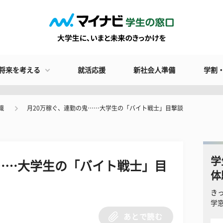
将来を考える
就活応援
新社会人準備
学割
識
月20万稼ぐ、連勤の鬼……大学生の「バイト戦士」目撃談
学
……大学生の「バイト戦士」目
体
き
学
あとで読む