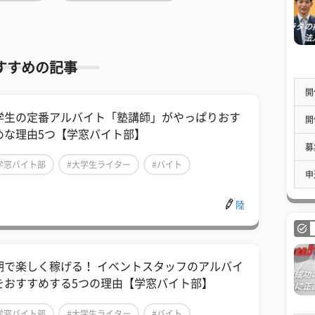
すすめの記事
開
学生の定番アルバイト「塾講師」がやっぱりおす
開
めな理由5つ【学窓バイト部】
募
学窓バイト部
#大学生ライター
#バイト
申
陸
期で楽しく稼げる！ イベントスタッフのアルバイ
をおすすめする5つの理由【学窓バイト部】
学窓バイト部
#大学生ライター
#バイト