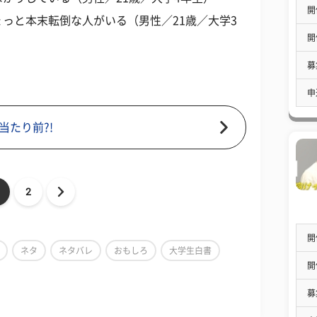
開
っと本末転倒な人がいる（男性／21歳／大学3
開
募
申
当たり前?!
2
開
ネタ
ネタバレ
おもしろ
大学生白書
開
募