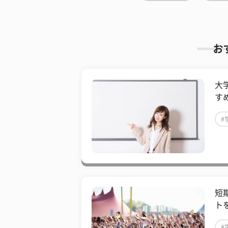
お
大
す
#
短
ト
#