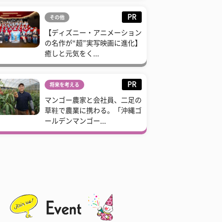
PR
その他
【ディズニー・アニメーション
の名作が“超”実写映画に進化】
癒しと元気をく...
PR
将来を考える
マンゴー農家と会社員、二足の
草鞋で農業に携わる。「沖縄ゴ
ールデンマンゴー...