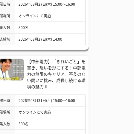
催日時
2026年08月27日(木) 15:00〜16:00
催場所
オンラインにて実施
集人数
300名
込締切
2026年08月27日(木) 14:00
【中部電力】「きれいごと」を
貫き、想いを形にする！中部電
力の無限のキャリア。答えのな
い問いに挑み、成長し続ける環
境の魅力 #
催日時
2026年08月31日(月) 15:00〜16:00
催場所
オンラインにて実施
集人数
300名