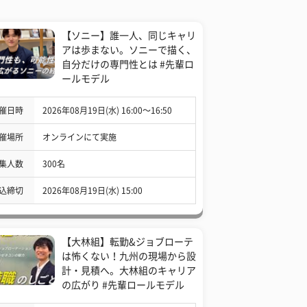
【ソニー】誰一人、同じキャリ
アは歩まない。ソニーで描く、
自分だけの専門性とは #先輩ロ
ールモデル
催日時
2026年08月19日(水) 16:00〜16:50
催場所
オンラインにて実施
集人数
300名
込締切
2026年08月19日(水) 15:00
【大林組】転勤&ジョブローテ
は怖くない！九州の現場から設
計・見積へ。大林組のキャリア
の広がり #先輩ロールモデル