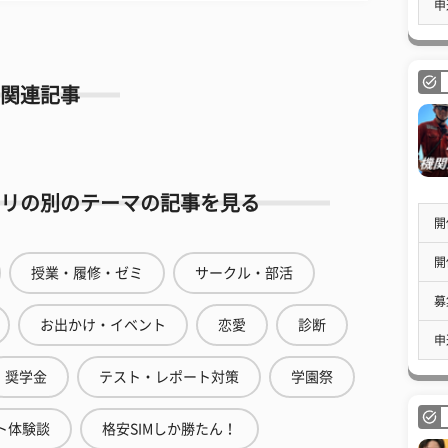
申
関連記事
リの別のテーマの記事を見る
開
開
授業・履修・ゼミ
サークル・部活
募
お出かけ・イベント
恋愛
診断
申
奨学金
テスト・レポート対策
学園祭
ト体験談
格安SIMしか勝たん！