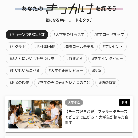
気になる #キーワード をタッチ
#キョーソウPROJECT
#大学生の社会見学
#留学ロードマップ
#ガクラボ
#お仕事図鑑
#先輩ロールモデル
#プレゼント
#ほんとにいい会社見つけ隊！
#特集企画
#学生インタビュー
#もやもや解決ゼミ
#大学生正直レビュー
#診断
#お金の授業
#学生の君に伝えたい３つのこと
#恋愛特集
PR
大学生活
【チーズ好き必見】ブッラータチーズ
でどこまで広がる？ 大学生が挑んだ自
由す...