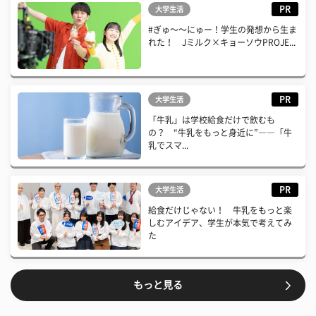
PR
大学生活
#ぎゅ〜〜にゅー！学生の発想から生ま
れた！ Jミルク×キョーソウPROJE...
PR
大学生活
「牛乳」は学校給食だけで飲むも
の？ “牛乳をもっと身近に”――「牛
乳でスマ...
PR
大学生活
給食だけじゃない！ 牛乳をもっと楽
しむアイデア、学生が本気で考えてみ
た
もっと見る