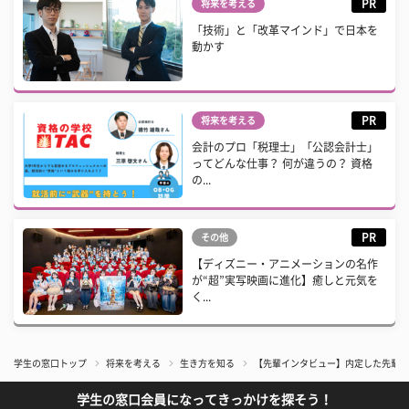
PR
将来を考える
「技術」と「改革マインド」で日本を
動かす
PR
将来を考える
会計のプロ「税理士」「公認会計士」
ってどんな仕事？ 何が違うの？ 資格
の...
PR
その他
【ディズニー・アニメーションの名作
が“超”実写映画に進化】癒しと元気を
く...
学生の窓口トップ
将来を考える
生き方を知る
【先輩インタビュー】内定した先輩の
学生の窓口会員になってきっかけを探そう！