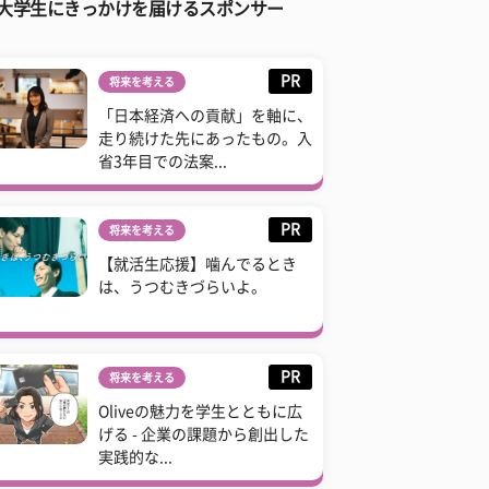
大学生にきっかけを届けるスポンサー
PR
将来を考える
「日本経済への貢献」を軸に、
走り続けた先にあったもの。入
省3年目での法案...
PR
将来を考える
【就活生応援】噛んでるとき
は、うつむきづらいよ。
PR
将来を考える
Oliveの魅力を学生とともに広
げる - 企業の課題から創出した
実践的な...