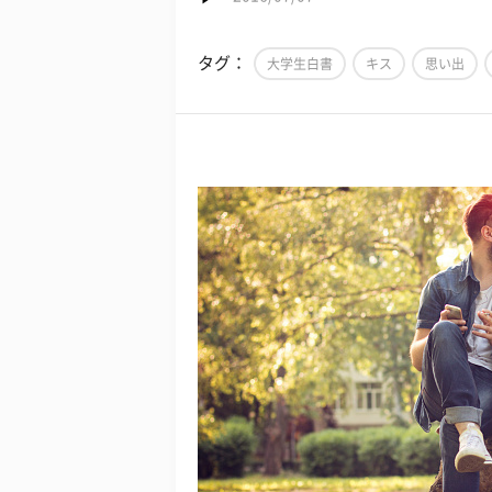
タグ：
大学生白書
キス
思い出