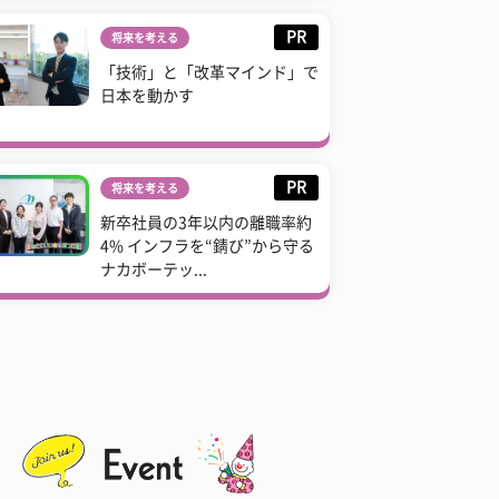
PR
将来を考える
「技術」と「改革マインド」で
日本を動かす
PR
将来を考える
新卒社員の3年以内の離職率約
4% インフラを“錆び”から守る
ナカボーテッ...