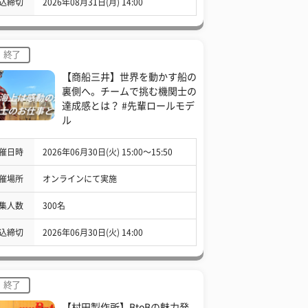
込締切
2026年08月31日(月) 14:00
終了
【商船三井】世界を動かす船の
裏側へ。チームで挑む機関士の
達成感とは？ #先輩ロールモデ
ル
催日時
2026年06月30日(火) 15:00〜15:50
催場所
オンラインにて実施
集人数
300名
込締切
2026年06月30日(火) 14:00
終了
【村田製作所】BtoBの魅力発