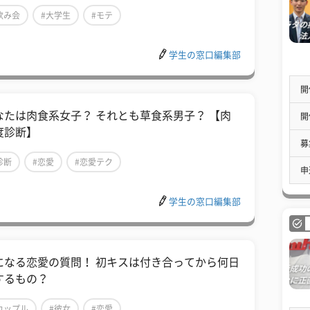
飲み会
#大学生
#モテ
学生の窓口編集部
開
なたは肉食系女子？ それとも草食系男子？ 【肉
開
度診断】
募
診断
#恋愛
#恋愛テク
申
学生の窓口編集部
になる恋愛の質問！ 初キスは付き合ってから何日
するもの？
カップル
#彼女
#恋愛