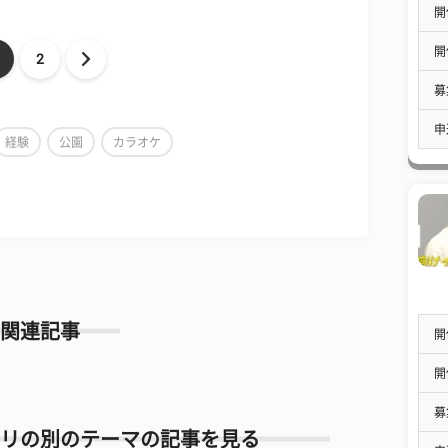
開
開
2
募
申
経験
公園
カラオケ
関連記事
開
開
募
リの別のテーマの記事を見る