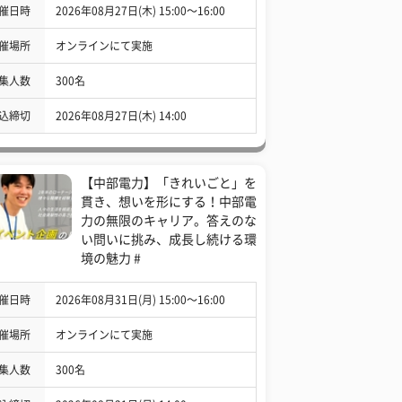
催日時
2026年08月27日(木) 15:00〜16:00
催場所
オンラインにて実施
集人数
300名
込締切
2026年08月27日(木) 14:00
【中部電力】「きれいごと」を
貫き、想いを形にする！中部電
力の無限のキャリア。答えのな
い問いに挑み、成長し続ける環
境の魅力 #
催日時
2026年08月31日(月) 15:00〜16:00
催場所
オンラインにて実施
集人数
300名