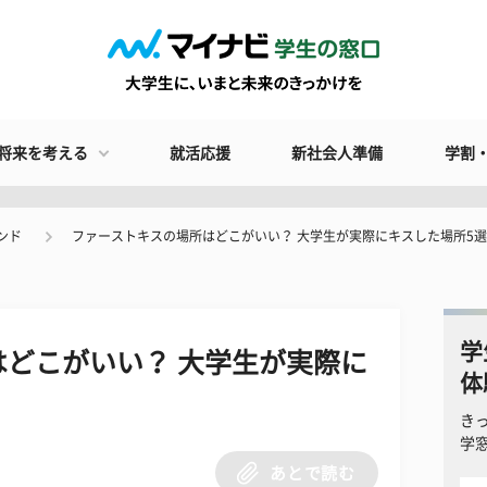
将来を考える
就活応援
新社会人準備
学割
ンド
ファーストキスの場所はどこがいい？ 大学生が実際にキスした場所5
学
どこがいい？ 大学生が実際に
体
き
学
あとで読む