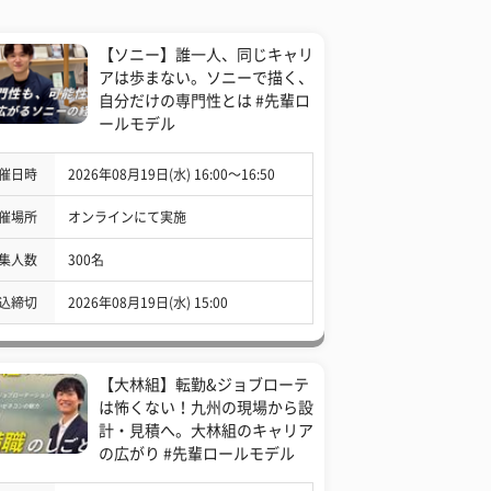
【ソニー】誰一人、同じキャリ
アは歩まない。ソニーで描く、
自分だけの専門性とは #先輩ロ
ールモデル
催日時
2026年08月19日(水) 16:00〜16:50
催場所
オンラインにて実施
集人数
300名
込締切
2026年08月19日(水) 15:00
【大林組】転勤&ジョブローテ
は怖くない！九州の現場から設
計・見積へ。大林組のキャリア
の広がり #先輩ロールモデル