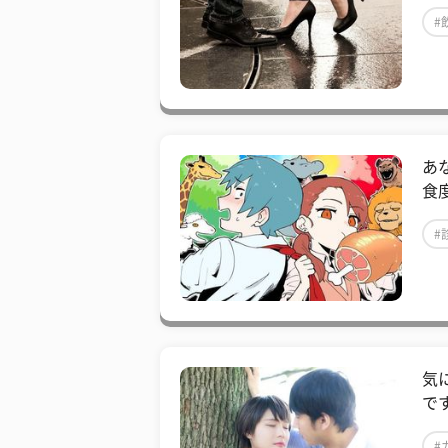
#
あ
食
#
気
で
#