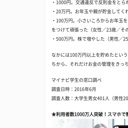
・1000円。交通違反で反則金をとら
・20万円。お年玉や親が貯金してく
・100万円。小さいころからお年玉
をつけて頑張った（女性／23歳／そ
・500万円。株で増やした（男性／2
なかには100万円以上を貯めたとい
ちから、それだけお金の管理をきっ
マイナビ学生の窓口調べ
調査日時：2016年6月
調査人数：大学生男女401人（男性20
★利用者数1000万人突破！スマホ