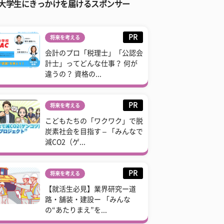
大学生にきっかけを届けるスポンサー
PR
将来を考える
会計のプロ「税理士」「公認会
計士」ってどんな仕事？ 何が
違うの？ 資格の...
PR
将来を考える
こどもたちの「ワクワク」で脱
炭素社会を目指す – 「みんなで
減CO2（ゲ...
PR
将来を考える
【就活生必見】業界研究ー道
路・舗装・建設ー 「みんな
の“あたりまえ”を...