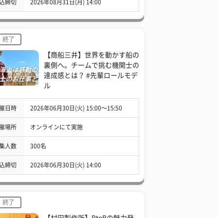
込締切
2026年08月31日(月) 14:00
終了
【商船三井】世界を動かす船の
裏側へ。チームで挑む機関士の
達成感とは？ #先輩ロールモデ
ル
催日時
2026年06月30日(火) 15:00〜15:50
催場所
オンラインにて実施
集人数
300名
込締切
2026年06月30日(火) 14:00
終了
【村田製作所】BtoBの魅力発