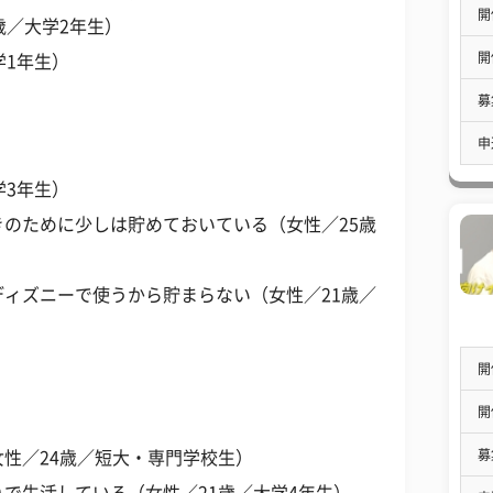
開
歳／大学2年生）
開
学1年生）
募
申
学3年生）
のために少しは貯めておいている（女性／25歳
ィズニーで使うから貯まらない（女性／21歳／
開
開
募
性／24歳／短大・専門学校生）