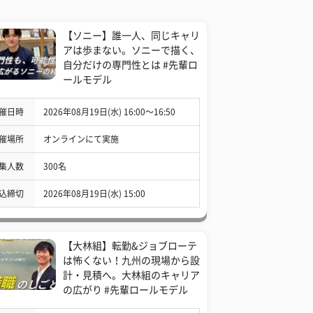
【ソニー】誰一人、同じキャリ
アは歩まない。ソニーで描く、
自分だけの専門性とは #先輩ロ
ールモデル
催日時
2026年08月19日(水) 16:00〜16:50
催場所
オンラインにて実施
集人数
300名
込締切
2026年08月19日(水) 15:00
【大林組】転勤&ジョブローテ
は怖くない！九州の現場から設
計・見積へ。大林組のキャリア
の広がり #先輩ロールモデル