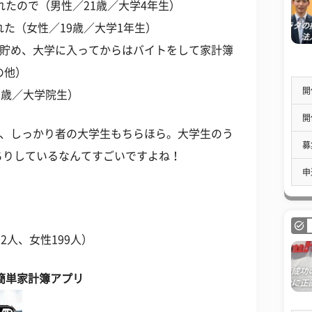
れたので（男性／21歳／大学4年生）
れた（女性／19歳／大学1年生）
を貯め、大学に入ってからはバイトをして家計簿
の他）
開
5歳／大学院生）
開
う、しっかり者の大学生もちらほら。大学生のう
募
ちりしているなんてすごいですよね！
申
2人、女性199人）
で簡単家計簿アプリ