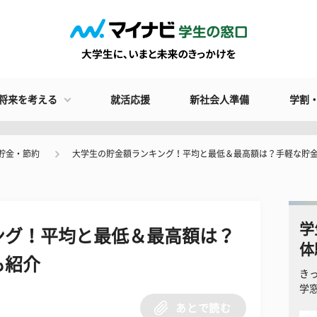
将来を考える
就活応援
新社会人準備
学割
貯金・節約
大学生の貯金額ランキング！平均と最低＆最高額は？手軽な貯
学
ング！平均と最低＆最高額は？
体
も紹介
き
学
あとで読む