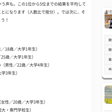
いう声も。この1位から5位までの結果を平均して
ことになります（人数比で按分）。では次に、そ
ょう！
開
／18歳／大学1年生）
開
25歳／大学1年生）
募
（男性／22歳／大学4年生）
申
大学3年生）
女性／20歳／大学3年生）
短大・専門学校生）