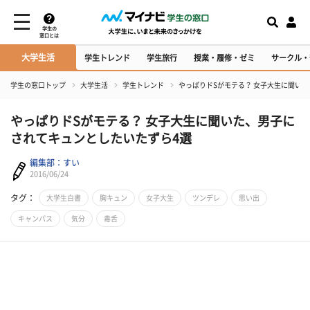
学生の
窓口とは
大学生活
学生トレンド
学生旅行
授業・履修・ゼミ
サークル・
学生の窓口トップ
大学生活
学生トレンド
やっぱりドSがモテる？ 女子大生に聞い
やっぱりドSがモテる？ 女子大生に聞いた、男子に
されてキュンとしたいたずら4選
編集部：すい
2016/06/24
タグ：
大学生白書
胸キュン
女子大生
ツンデレ
思い出
キャンパス
気分
毒舌