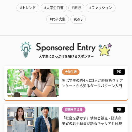
#トレンド
#大学生白書
#流行
#ファッション
#女子大生
#SNS
大学生にきっかけを届けるスポンサー
PR
大学生活
実は学生の約4人に3人が経験あり!? ア
ンケートから知るダークパターン入門
PR
将来を考える
「社会を動かす」情熱と視点 - 経済産
業省の若手職員が語るキャリアと経験