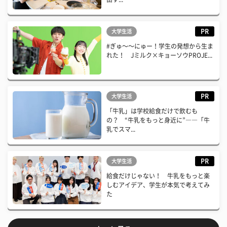
PR
大学生活
#ぎゅ〜〜にゅー！学生の発想から生ま
れた！ Jミルク×キョーソウPROJE...
PR
大学生活
「牛乳」は学校給食だけで飲むも
の？ “牛乳をもっと身近に”――「牛
乳でスマ...
PR
大学生活
給食だけじゃない！ 牛乳をもっと楽
しむアイデア、学生が本気で考えてみ
た