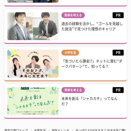
PR
将来を考える
過去の経験を活かし、“ゴールを見越し
た就活”で見つけた理想のキャリア
PR
大学生活
「気づいたら課金!?」ネットに潜む“ダ
ークパターン”て、知ってる？
PR
将来を考える
未来を創る「シャカカチ」ってなん
だ？
学生の窓口トップ
大学生活
学生トレンド
やっぱりドSがモテる？ 女子大生に聞い