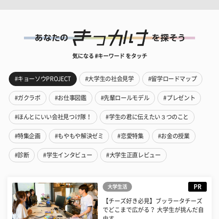
気になる #キーワード をタッチ
#キョーソウPROJECT
#大学生の社会見学
#留学ロードマップ
#ガクラボ
#お仕事図鑑
#先輩ロールモデル
#プレゼント
#ほんとにいい会社見つけ隊！
#学生の君に伝えたい３つのこと
#特集企画
#もやもや解決ゼミ
#恋愛特集
#お金の授業
#診断
#学生インタビュー
#大学生正直レビュー
PR
大学生活
【チーズ好き必見】ブッラータチーズ
でどこまで広がる？ 大学生が挑んだ自
由す...