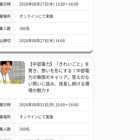
催日時
2026年08月27日(木) 15:00〜16:00
催場所
オンラインにて実施
集人数
300名
込締切
2026年08月27日(木) 14:00
【中部電力】「きれいごと」を
貫き、想いを形にする！中部電
力の無限のキャリア。答えのな
い問いに挑み、成長し続ける環
境の魅力 #
催日時
2026年08月31日(月) 15:00〜16:00
催場所
オンラインにて実施
集人数
300名