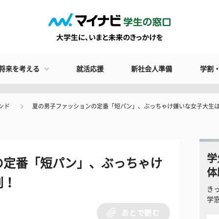
将来を考える
就活応援
新社会人準備
学割
ンド
夏の男子ファッションの定番「短パン」、ぶっちゃけ嫌いな女子大生
学
の定番「短パン」、ぶっちゃけ
体
割！
き
学
あとで読む