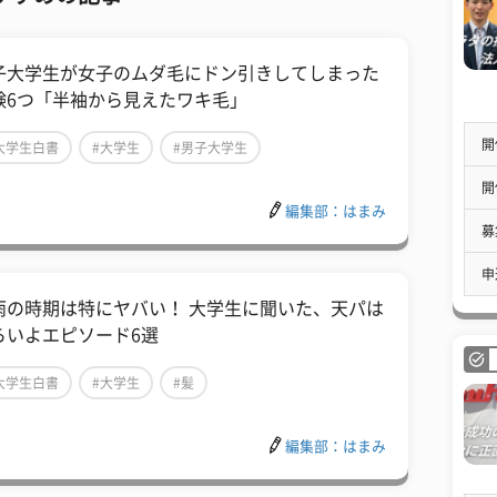
子大学生が女子のムダ毛にドン引きしてしまった
験6つ「半袖から見えたワキ毛」
開
大学生白書
#大学生
#男子大学生
開
編集部：はまみ
募
申
雨の時期は特にヤバい！ 大学生に聞いた、天パは
らいよエピソード6選
大学生白書
#大学生
#髪
編集部：はまみ