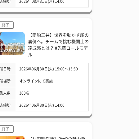
込締切
2026年08月31日(月) 14:00
終了
【商船三井】世界を動かす船の
裏側へ。チームで挑む機関士の
達成感とは？ #先輩ロールモデ
ル
催日時
2026年06月30日(火) 15:00〜15:50
催場所
オンラインにて実施
集人数
300名
込締切
2026年06月30日(火) 14:00
終了
【村田製作所】BtoBの魅力発