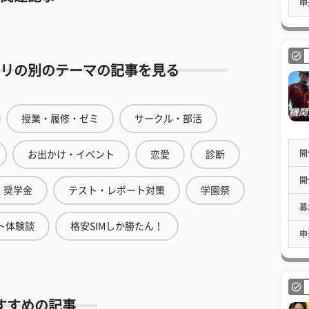
申
リの別のテーマの記事を見る
授業・履修・ゼミ
サークル・部活
開
お出かけ・イベント
恋愛
診断
開
奨学金
テスト・レポート対策
学園祭
募
ト体験談
格安SIMしか勝たん！
申
すすめの記事