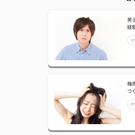
男
経
#
梅
つ
#