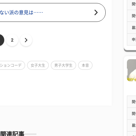
開
ない派の意見は……
開
募
申
2
ションコーデ
女子大生
男子大学生
本音
開
開
募
関連記事