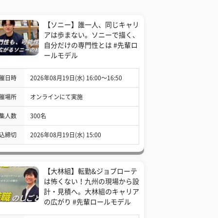
【ソニー】誰一人、同じキャリ
アは歩まない。ソニーで描く、
自分だけの専門性とは #先輩ロ
ールモデル
催日時
2026年08月19日(水) 16:00〜16:50
催場所
オンラインにて実施
集人数
300名
込締切
2026年08月19日(水) 15:00
【大林組】転勤&ジョブローテ
は怖くない！九州の現場から設
計・見積へ。大林組のキャリア
の広がり #先輩ロールモデル