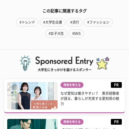
この記事に関連するタグ
#トレンド
#大学生白書
#流行
#ファッション
#女子大生
#SNS
大学生にきっかけを届けるスポンサー
PR
将来を考える
なぜ愛知は働きやすい？ 東京経験者
が語る、暮らしが充実する愛知県の魅
力
PR
将来を考える