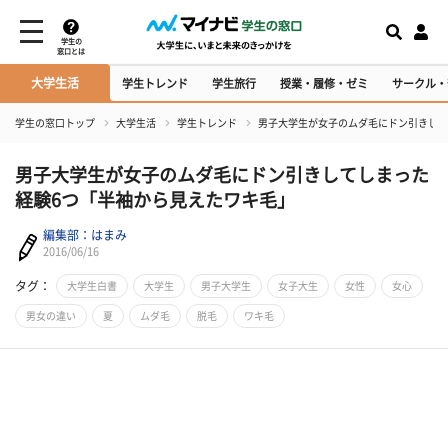
学生の
窓口とは
大学生活
学生トレンド
学生旅行
授業・履修・ゼミ
サークル・
学生の窓口トップ
大学生活
学生トレンド
男子大学生が女子のムダ毛にドン引きして
男子大学生が女子のムダ毛にドン引きしてしまった
経験6つ「半袖から見えたワキ毛」
編集部：はまみ
2016/06/16
タグ：
大学生白書
大学生
男子大学生
女子大生
女性
女心
男女の違い
夏
ムダ毛
脱毛
ワキ毛