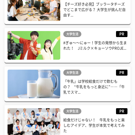
【チーズ好き必見】ブッラータチーズ
でどこまで広がる？ 大学生が挑んだ自
由す...
PR
大学生活
#ぎゅ〜〜にゅー！学生の発想から生ま
れた！ Jミルク×キョーソウPROJE...
PR
大学生活
「牛乳」は学校給食だけで飲むも
の？ “牛乳をもっと身近に”――「牛
乳でスマ...
PR
大学生活
給食だけじゃない！ 牛乳をもっと楽
しむアイデア、学生が本気で考えてみ
た