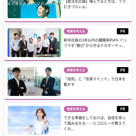
【就活生応援】噛んでるときは、うつ
むきづらいよ。
PR
将来を考える
新卒社員の3年以内の離職率約4% イン
フラを“錆び”から守るナカボーテッ...
PR
将来を考える
「技術」と「改革マインド」で日本を
動かす
PR
将来を考える
できる準備をしておけば、自信を持っ
て踏み出せる――ヒコロヒーが教えて
くれ...