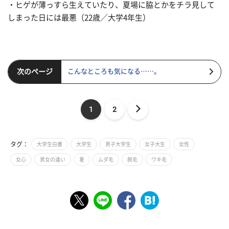
・ヒゲが薄っすら生えていたり、夏場に脇とかをチラ見して
しまった日には最悪（22歳／大学4年生）
次のページ
こんなところも気になる……。
1
2
タグ：
大学生白書
大学生
男子大学生
女子大生
女性
女心
男女の違い
夏
ムダ毛
脱毛
ワキ毛