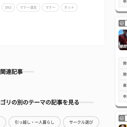
申
SNS
マナー違反
マナー
ネット
開
関連記事
開
募
申
ゴリの別のテーマの記事を見る
引っ越し・一人暮らし
サークル選び