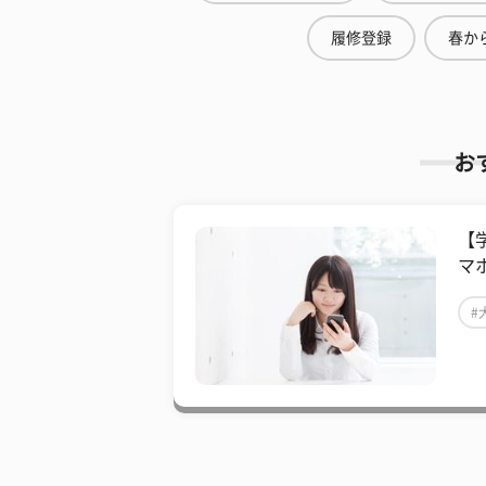
履修登録
春から
お
【
マ
#