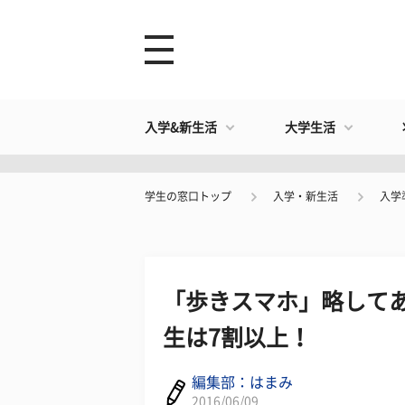
入学&新生活
大学生活
学生の窓口トップ
入学・新生活
入学
「歩きスマホ」略して
生は7割以上！
編集部：はまみ
2016/06/09