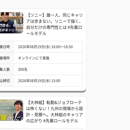
【ソニー】誰一人、同じキャリ
アは歩まない。ソニーで描く、
自分だけの専門性とは #先輩ロ
ールモデル
催日時
2026年08月19日(水) 16:00〜16:50
催場所
オンラインにて実施
集人数
300名
込締切
2026年08月19日(水) 15:00
【大林組】転勤&ジョブローテ
は怖くない！九州の現場から設
計・見積へ。大林組のキャリア
の広がり #先輩ロールモデル