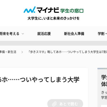
将来を考える
就活応援
新社会人準備
学割
準備・新生活
「歩きスマホ」略してあホ……ついやってしまう大学生は7割
学
あホ……ついやってしまう大学
体
き
学
あとで読む