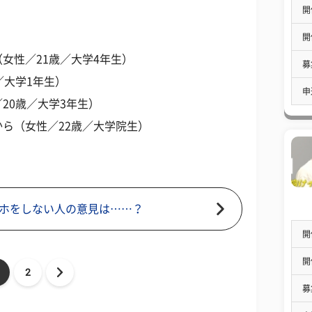
開
開
女性／21歳／大学4年生）
募
／大学1年生）
申
20歳／大学3年生）
ら（女性／22歳／大学院生）
ホをしない人の意見は……？
開
開
2
募