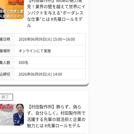
【村田製作所】BtoBの魅力発
見！業界の壁を越えて世界にイ
ンパクトを与える“ボーダレス
な仕事”とは #先輩ロールモデ
ル
催日時
2026年06月09日(火) 15:00〜16:00
催場所
オンラインにて実施
集人数
300名
込締切
2026年06月09日(火) 14:00
終了
【村田製作所】飾らず、偽ら
ず、自分らしく。村田製作所で
活躍する先輩の就活術と企業の
魅力とは #先輩ロールモデル