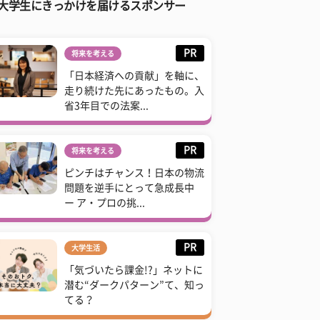
大学生にきっかけを届けるスポンサー
PR
将来を考える
「日本経済への貢献」を軸に、
走り続けた先にあったもの。入
省3年目での法案...
PR
将来を考える
ピンチはチャンス！日本の物流
問題を逆手にとって急成長中
ー ア・プロの挑...
PR
大学生活
「気づいたら課金!?」ネットに
潜む“ダークパターン”て、知っ
てる？