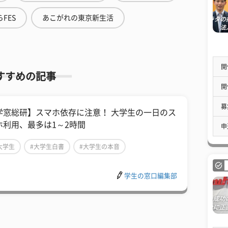
FES
あこがれの東京新生活
開
すすめの記事
開
募
学窓総研】スマホ依存に注意！ 大学生の一日のス
ホ利用、最多は1～2時間
申
大学生
#大学生白書
#大学生の本音
学生の窓口編集部