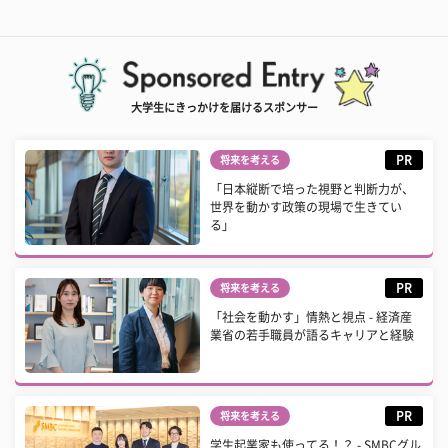
大学生にきっかけを届けるスポンサー
PR
将来を考える
「日本縦断で培った視野と判断力が、
世界を動かす政策の現場で生きてい
る」
PR
将来を考える
「社会を動かす」情熱と視点 - 経済産
業省の若手職員が語るキャリアと経験
PR
将来を考える
学生起業家も使ってる！？ - SMBCグル