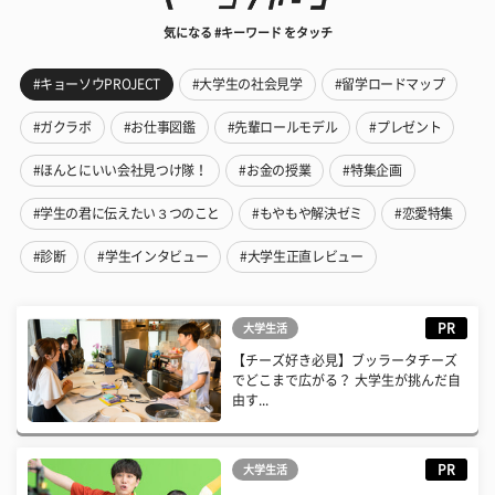
気になる #キーワード をタッチ
#キョーソウPROJECT
#大学生の社会見学
#留学ロードマップ
#ガクラボ
#お仕事図鑑
#先輩ロールモデル
#プレゼント
#ほんとにいい会社見つけ隊！
#お金の授業
#特集企画
#学生の君に伝えたい３つのこと
#もやもや解決ゼミ
#恋愛特集
#診断
#学生インタビュー
#大学生正直レビュー
PR
大学生活
【チーズ好き必見】ブッラータチーズ
でどこまで広がる？ 大学生が挑んだ自
由す...
PR
大学生活