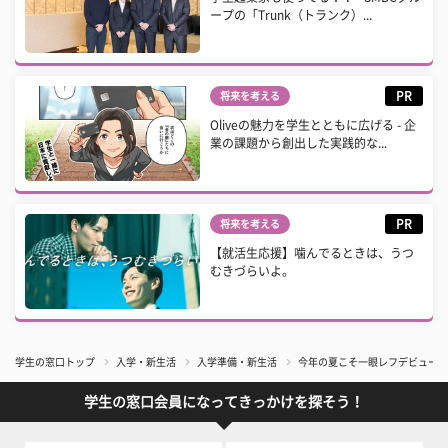
ープの「Trunk（トランク）...
PR
将来を考える
Oliveの魅力を学生とともに広げる - 企
業の課題から創出した実践的な...
PR
将来を考える
【就活生応援】噛んでるときは、うつ
むきづらいよ。
学生の窓口トップ
入学・新生活
入学準備・新生活
今年の夏こそ一眼レフデビュー！
学生の窓口会員になってきっかけを探そう！