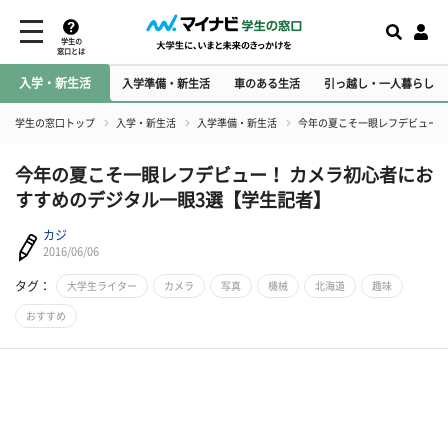
学生の
窓口とは
入学・新生活
入学準備・新生活
車のある生活
引っ越し・一人暮らし
学生の窓口トップ
入学・新生活
入学準備・新生活
今年の夏こそ一眼レフデビュー！
今年の夏こそ一眼レフデビュー！ カメラ初心者にお
すすめのデジタル一眼3選【学生記者】
カジ
2016/06/06
タグ：
大学生ライター
カメラ
写真
機械
北海道
趣味
おすすめ