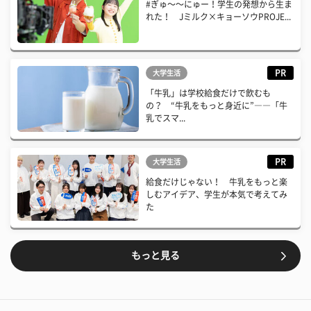
#ぎゅ〜〜にゅー！学生の発想から生ま
れた！ Jミルク×キョーソウPROJE...
PR
大学生活
「牛乳」は学校給食だけで飲むも
の？ “牛乳をもっと身近に”――「牛
乳でスマ...
PR
大学生活
給食だけじゃない！ 牛乳をもっと楽
しむアイデア、学生が本気で考えてみ
た
もっと見る