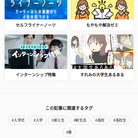
セルフライナーノーツ
もやもや解決ゼミ
インターンシップ特集
すれみの大学生あるある
この記事に関連するタグ
#入学式
#入学
#新入生
#新生活
#高校
#高校生
#春