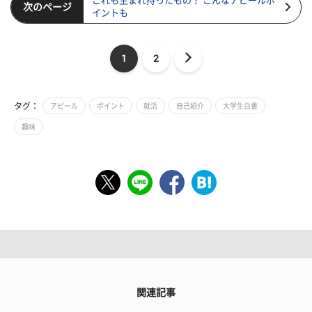
これも生まれ持ったもの？ こんなアピールポ
次のページ
イントも
1
2
タグ：
アピール
ポイント
就活
自己紹介
大学生白書
趣味
関連記事