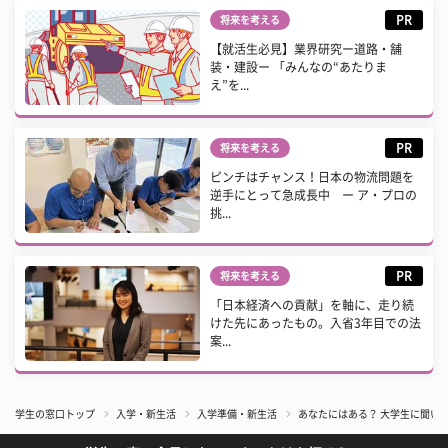
PR
将来を考える
【就活生必見】業界研究ー道路・舗
装・建設ー 「みんなの“あたりま
え”を...
PR
将来を考える
ピンチはチャンス！日本の物流問題を
逆手にとって急成長中 ー ア・プロの
挑...
PR
将来を考える
「日本経済への貢献」を軸に、走り続
けた先にあったもの。入省3年目での法
案...
学生の窓口トップ
入学・新生活
入学準備・新生活
あなたにはある？ 大学生に聞い