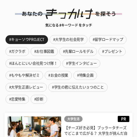
気になる #キーワード をタッチ
#キョーソウPROJECT
#大学生の社会見学
#留学ロードマップ
#ガクラボ
#お仕事図鑑
#先輩ロールモデル
#プレゼント
#ほんとにいい会社見つけ隊！
#学生インタビュー
#もやもや解決ゼミ
#お金の授業
#特集企画
#大学生正直レビュー
#学生の君に伝えたい３つのこと
#恋愛特集
#診断
PR
大学生活
【チーズ好き必見】ブッラータチーズ
でどこまで広がる？ 大学生が挑んだ自