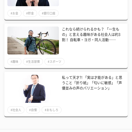
#お金
#貯金
#銀行口座
これなら続けられるかも？ 「一生も
の」と言える趣味がある社会人は約3
割！ 自転車・ヨガ・同人活動……
#趣味
#生活習慣
#スポーツ
私って天才?! 「実は才能がある」と思
うこと「折り紙」「匂いに敏感」「声
優並みの声のバリエーション」
#社会人
#自慢
#おもしろ