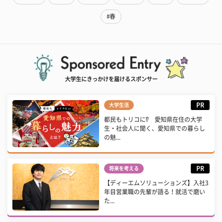
#春
大学生にきっかけを届けるスポンサー
PR
大学生活
都民もトリコに⁉ 愛知県在住の大学
生・社会人に聞く、愛知県での暮らし
の魅...
PR
将来を考える
【ディーエムソリューションズ】入社3
年目営業職の先輩が語る！就活で磨い
た...