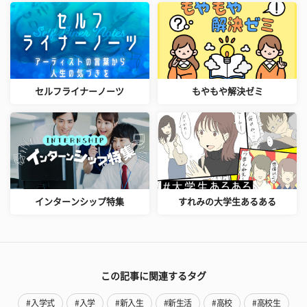
セルフライナーノーツ
もやもや解決ゼミ
インターンシップ特集
すれみの大学生あるある
この記事に関連するタグ
#入学式
#入学
#新入生
#新生活
#高校
#高校生