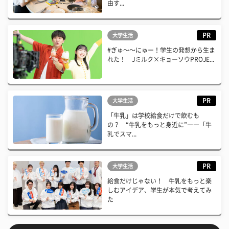
由す...
PR
大学生活
#ぎゅ〜〜にゅー！学生の発想から生ま
れた！ Jミルク×キョーソウPROJE...
PR
大学生活
「牛乳」は学校給食だけで飲むも
の？ “牛乳をもっと身近に”――「牛
乳でスマ...
PR
大学生活
給食だけじゃない！ 牛乳をもっと楽
しむアイデア、学生が本気で考えてみ
た