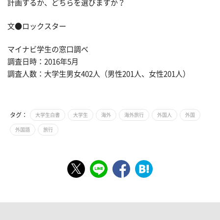
計画するか、どちらを選びますか？
文●ロックスター
マイナビ学生の窓口調べ
調査日時：2016年5月
調査人数：大学生男女402人（男性201人、女性201人）
タグ：
大学生白書
大学生
海外
海外旅行
外国人
外国
外国語
旅行