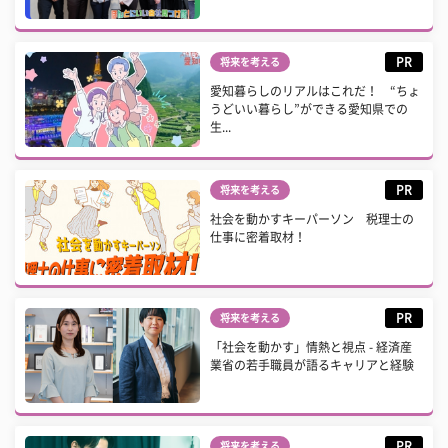
PR
将来を考える
愛知暮らしのリアルはこれだ！ “ちょ
うどいい暮らし”ができる愛知県での
生...
PR
将来を考える
社会を動かすキーパーソン 税理士の
仕事に密着取材！
PR
将来を考える
「社会を動かす」情熱と視点 - 経済産
業省の若手職員が語るキャリアと経験
PR
将来を考える