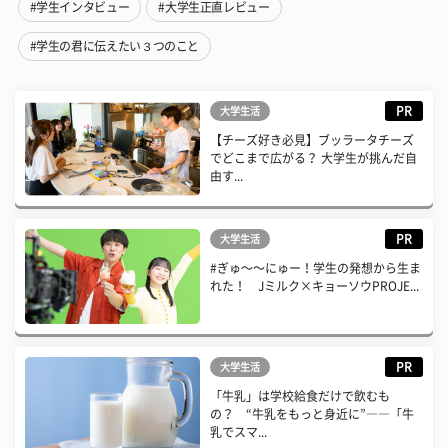
#学生インタビュー
#大学生正直レビュー
#学生の君に伝えたい３つのこと
PR
大学生活
【チーズ好き必見】ブッラータチーズ
でどこまで広がる？ 大学生が挑んだ自
由す...
PR
大学生活
#ぎゅ〜〜にゅー！学生の発想から生ま
れた！ Jミルク×キョーソウPROJE...
PR
大学生活
「牛乳」は学校給食だけで飲むも
の？ “牛乳をもっと身近に”――「牛
乳でスマ...