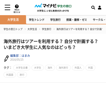
学生の
窓口とは
大学生活
学生トレンド
学生旅行
授業・履修・ゼミ
サークル・
学生の窓口トップ
大学生活
学生旅行
海外旅行はツアーを利用する？ 自分で計画す
海外旅行はツアーを利用する？ 自分で計画する？
いまどき大学生に人気なのはどっち？
編集部：はまみ
2016/05/25
タグ：
大学生白書
大学生
海外
海外旅行
外国人
外国
外国語
旅行