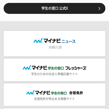
学生の窓口 公式X
学生のための社会人準備応援サイト
合宿免許が申込める情報サイト