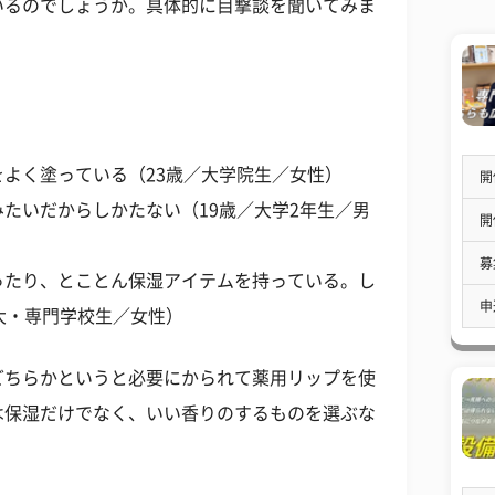
いるのでしょうか。具体的に目撃談を聞いてみま
よく塗っている（23歳／大学院生／女性）
開
たいだからしかたない（19歳／大学2年生／男
開
募
ったり、とことん保湿アイテムを持っている。し
申
大・専門学校生／女性）
どちらかというと必要にかられて薬用リップを使
は保湿だけでなく、いい香りのするものを選ぶな