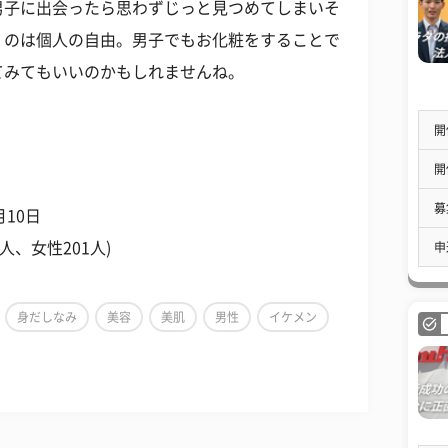
男子に出会ったら思わずじっと見つめてしまいそ
くのは個人の自由。男子でもお化粧をすることで
てみてもいいのかもしれませんね。
開
開
募
月10日
人、女性201人)
申
身だしなみ
美容
美肌
男性
イケメン