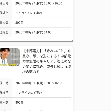
催日時
2026年08月27日(木) 15:00〜16:00
催場所
オンラインにて実施
集人数
300名
込締切
2026年08月27日(木) 14:00
【中部電力】「きれいごと」を
貫き、想いを形にする！中部電
力の無限のキャリア。答えのな
い問いに挑み、成長し続ける環
境の魅力 #
催日時
2026年08月31日(月) 15:00〜16:00
催場所
オンラインにて実施
集人数
300名