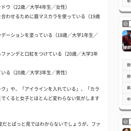
申
ドウ（22歳／大学4年生／女性）
合わせるために眉マスカラを使っている（19歳
デーションを塗っている（18歳／大学1年生／
ファンデと口紅をつけている（20歳／大学3年
開
いる（20歳／大学3年生／男性）
開
募
ーク」や、「アイラインを入れている」、「カラ
までくると女子とほとんど変わらない気がします
申
度だとぱっと見ではわからないでしょうが、ファ