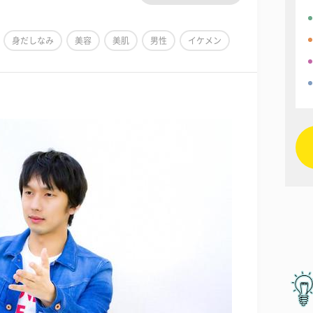
身だしなみ
美容
美肌
男性
イケメン