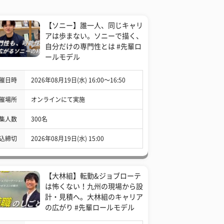
【ソニー】誰一人、同じキャリ
アは歩まない。ソニーで描く、
自分だけの専門性とは #先輩ロ
ールモデル
催日時
2026年08月19日(水) 16:00〜16:50
催場所
オンラインにて実施
集人数
300名
込締切
2026年08月19日(水) 15:00
【大林組】転勤&ジョブローテ
は怖くない！九州の現場から設
計・見積へ。大林組のキャリア
の広がり #先輩ロールモデル