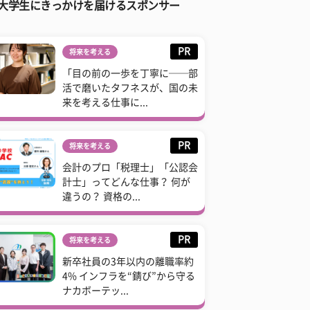
大学生にきっかけを届けるスポンサー
PR
将来を考える
「目の前の一歩を丁寧に──部
活で磨いたタフネスが、国の未
来を考える仕事に...
PR
将来を考える
会計のプロ「税理士」「公認会
計士」ってどんな仕事？ 何が
違うの？ 資格の...
PR
将来を考える
新卒社員の3年以内の離職率約
4% インフラを“錆び”から守る
ナカボーテッ...