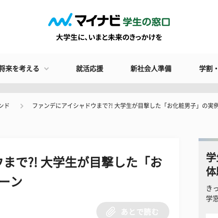
将来を考える
就活応援
新社会人準備
学割
ンド
ファンデにアイシャドウまで?! 大学生が目撃した「お化粧男子」の実
学
まで?! 大学生が目撃した「お
体
ーン
き
学
あとで読む