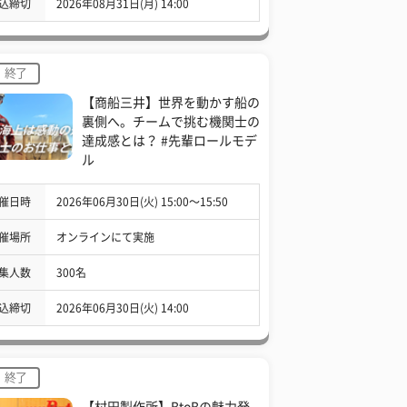
込締切
2026年08月31日(月) 14:00
終了
【商船三井】世界を動かす船の
裏側へ。チームで挑む機関士の
達成感とは？ #先輩ロールモデ
ル
催日時
2026年06月30日(火) 15:00〜15:50
催場所
オンラインにて実施
集人数
300名
込締切
2026年06月30日(火) 14:00
終了
【村田製作所】BtoBの魅力発