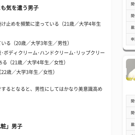
開
にも気を遣う男子
開
け止めを頻繁に塗っている（21歳／大学4年生
募
申
いる（20歳／大学3年生／男性）
液･ボディクリーム･ハンドクリーム･リップクリー
ある（21歳／大学4年生／女性）
22歳／大学3年生／女性）
でするとなると、男性にしてはかなり美意識高め
開
開
募
化粧」男子