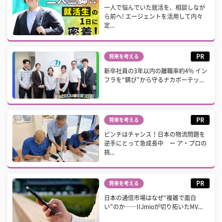
一人で悩んでいた就活を、相談しなが
ら前へ! エージェントを活用して内々
定...
PR
将来を考える
新卒社員の3年以内の離職率約4% イン
フラを“錆び”から守るナカボーテッ...
PR
将来を考える
ピンチはチャンス！日本の物流問題を
逆手にとって急成長中 ー ア・プロの
挑...
PR
将来を考える
日本の通信市場はなぜ“複雑で面白
い”のか──IIJmioが切り拓いたMV...