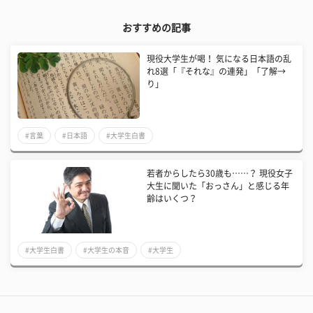
おすすめの記事
現役大学生が喝！ 気になる日本語の乱
れ8選「『それな』の連発」「了解→
り」
#言葉
#日本語
#大学生白書
若者からしたら30歳も……？ 現役女子
大生に聞いた「おっさん」と感じる年
齢はいくつ？
#大学生白書
#大学生の本音
#大学生