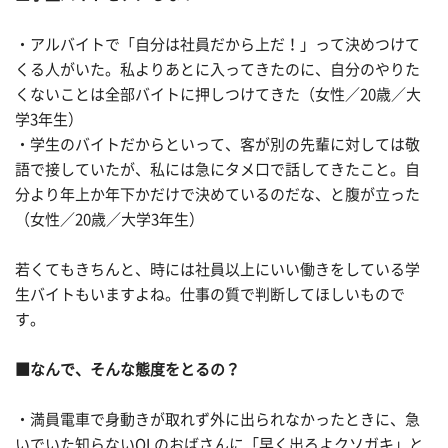
・アルバイトで「自分は社員だから上だ！」って決めつけて
くる人がいた。私よりあとに入ってきたのに、自分のやりた
くないことは全部バイトに押しつけてきた（女性／20歳／大
学3年生）
・学生のバイトだからといって、客が別の先輩に対しては敬
語で接していたが、私には急にタメ口で話してきたこと。自
分より年上か年下かだけで決めているのだな、と腹が立った
（女性／20歳／大学3年生）
若くてもきちんと、時には社員以上にいい働きをしている学
生バイトもいますよね。仕事の質で判断してほしいもので
す。
■なんで、そんな態度をとるの？
・満員電車で身動きが取れず外に出られなかったときに、急
いでいた知らないOLのおばさんに「早く出ろよクソガキ」と