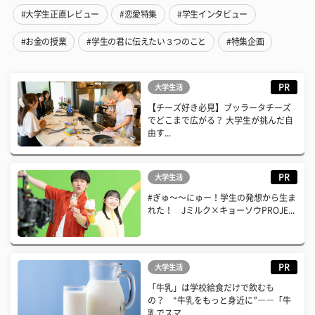
#大学生正直レビュー
#恋愛特集
#学生インタビュー
#お金の授業
#学生の君に伝えたい３つのこと
#特集企画
PR
大学生活
【チーズ好き必見】ブッラータチーズ
でどこまで広がる？ 大学生が挑んだ自
由す...
PR
大学生活
#ぎゅ〜〜にゅー！学生の発想から生ま
れた！ Jミルク×キョーソウPROJE...
PR
大学生活
「牛乳」は学校給食だけで飲むも
の？ “牛乳をもっと身近に”――「牛
乳でスマ...