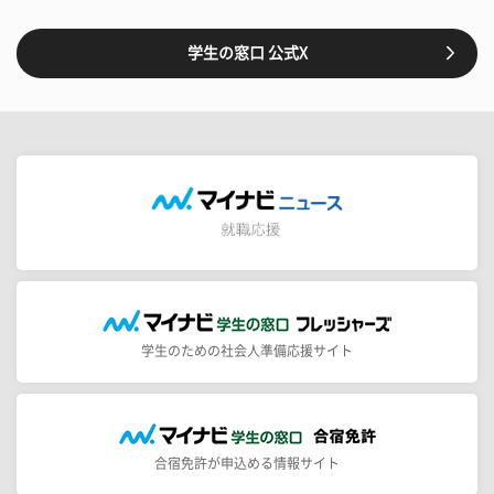
学生の窓口 公式X
学生のための社会人準備応援サイト
合宿免許が申込める情報サイト