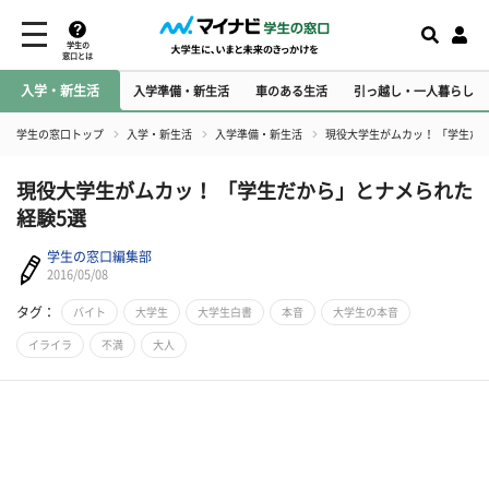
学生の
窓口とは
入学・新生活
入学準備・新生活
車のある生活
引っ越し・一人暮らし
学生の窓口トップ
入学・新生活
入学準備・新生活
現役大学生がムカッ！ 「学生だ
現役大学生がムカッ！ 「学生だから」とナメられた
経験5選
学生の窓口編集部
2016/05/08
タグ：
バイト
大学生
大学生白書
本音
大学生の本音
イライラ
不満
大人