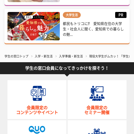
PR
大学生活
都民もトリコに⁉ 愛知県在住の大学
生・社会人に聞く、愛知県での暮らし
の魅...
学生の窓口トップ
入学・新生活
入学準備・新生活
現役大学生がムカッ！ 「学生だ
学生の窓口会員になってきっかけを探そう！
会員限定の
会員限定の
コンテンツやイベント
セミナー開催