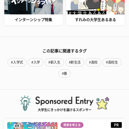
インターンシップ特集
すれみの大学生あるある
この記事に関連するタグ
#入学式
#入学
#新入生
#新生活
#高校
#高校生
#春
大学生にきっかけを届けるスポンサー
PR
将来を考える