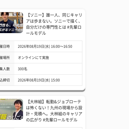
【ソニー】誰一人、同じキャリ
アは歩まない。ソニーで描く、
自分だけの専門性とは #先輩ロ
ールモデル
催日時
2026年08月19日(水) 16:00〜16:50
催場所
オンラインにて実施
集人数
300名
込締切
2026年08月19日(水) 15:00
【大林組】転勤&ジョブローテ
は怖くない！九州の現場から設
計・見積へ。大林組のキャリア
の広がり #先輩ロールモデル