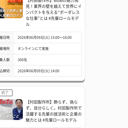
【村田製作所】BtoBの魅力発
見！業界の壁を越えて世界にイ
ンパクトを与える“ボーダレス
な仕事”とは #先輩ロールモデ
ル
催日時
2026年06月09日(火) 15:00〜16:00
催場所
オンラインにて実施
集人数
300名
込締切
2026年06月09日(火) 14:00
終了
【村田製作所】飾らず、偽ら
ず、自分らしく。村田製作所で
活躍する先輩の就活術と企業の
魅力とは #先輩ロールモデル