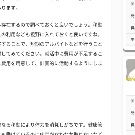
開
あります。
開
も存在するので調べておくと良いでしょう。移動
募
スの利用なども視野に入れておくと良いですね。
申
整することで、短期のアルバイトなどを行うこと
討してみてください。就活中に費用が不足するこ
に費用を用意して、計画的に活動するようにしま
し
開
開
重なる移動により体力を消耗しがちです。健康管
募
社も受けているのに内定がなかなか取れないなど