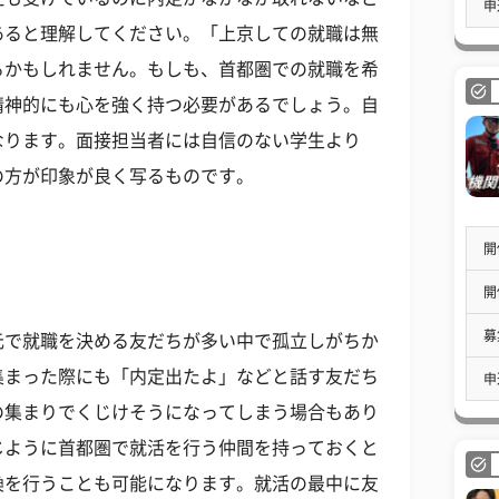
申
あると理解してください。「上京しての就職は無
るかもしれません。もしも、首都圏での就職を希
精神的にも心を強く持つ必要があるでしょう。自
なります。面接担当者には自信のない学生より
の方が印象が良く写るものです。
開
開
募
元で就職を決める友だちが多い中で孤立しがちか
集まった際にも「内定出たよ」などと話す友だち
申
の集まりでくじけそうになってしまう場合もあり
じように首都圏で就活を行う仲間を持っておくと
換を行うことも可能になります。就活の最中に友