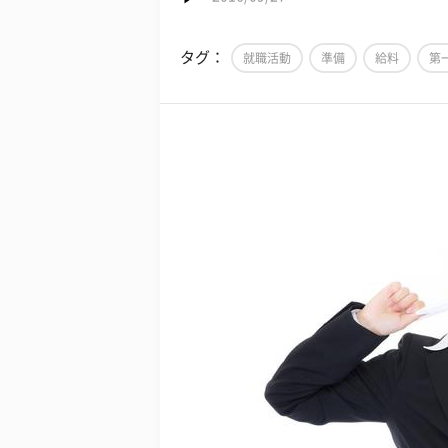
タグ：
就職活動
準備
給料
第