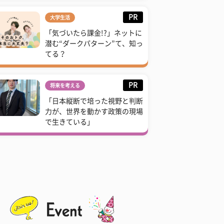
PR
大学生活
「気づいたら課金!?」ネットに
潜む“ダークパターン”て、知っ
てる？
PR
将来を考える
「日本縦断で培った視野と判断
力が、世界を動かす政策の現場
で生きている」