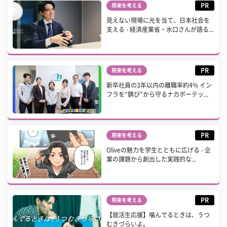
PR
将来を考える
見えない現場に光を当て、日本社会を
支える - 経済産業省・水口さんが語る...
PR
将来を考える
新卒社員の3年以内の離職率約4% イン
フラを“錆び”から守るナカボーテッ...
PR
将来を考える
Oliveの魅力を学生とともに広げる - 企
業の課題から創出した実践的な...
PR
将来を考える
【就活生応援】噛んでるときは、うつ
むきづらいよ。