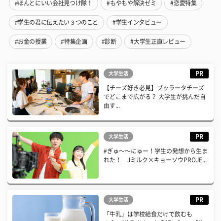
#ほんとにいい会社見つけ隊！
#もやもや解決ゼミ
#恋愛特集
#学生の君に伝えたい３つのこと
#学生インタビュー
#お金の授業
#特集企画
#診断
#大学生正直レビュー
PR
大学生活
【チーズ好き必見】ブッラータチーズ
でどこまで広がる？ 大学生が挑んだ自
由す...
PR
大学生活
#ぎゅ〜〜にゅー！学生の発想から生ま
れた！ Jミルク×キョーソウPROJE...
PR
大学生活
「牛乳」は学校給食だけで飲むも