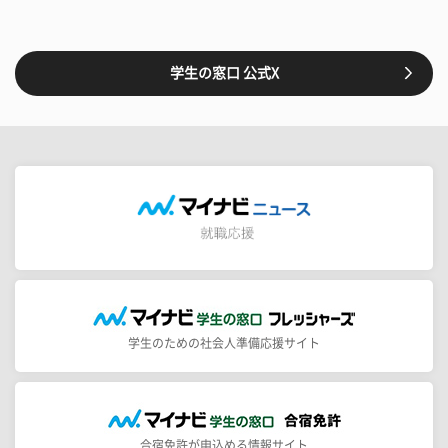
学生の窓口 公式X
学生のための社会人準備応援サイト
合宿免許が申込める情報サイト