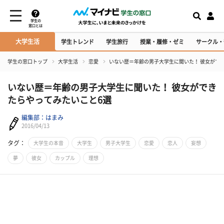
学生の
窓口とは
大学生活
学生トレンド
学生旅行
授業・履修・ゼミ
サークル・
学生の窓口トップ
大学生活
恋愛
いない歴＝年齢の男子大学生に聞いた！ 彼女がで
いない歴＝年齢の男子大学生に聞いた！ 彼女ができ
たらやってみたいこと6選
編集部：はまみ
2016/04/13
タグ：
大学生の本音
大学生
男子大学生
恋愛
恋人
妄想
夢
彼女
カップル
理想