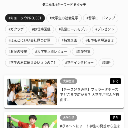
気になる #キーワード をタッチ
#キョーソウPROJECT
#大学生の社会見学
#留学ロードマップ
#ガクラボ
#お仕事図鑑
#先輩ロールモデル
#プレゼント
#ほんとにいい会社見つけ隊！
#特集企画
#もやもや解決ゼミ
#お金の授業
#大学生正直レビュー
#恋愛特集
#学生の君に伝えたい３つのこと
#学生インタビュー
#診断
PR
大学生活
【チーズ好き必見】ブッラータチーズ
でどこまで広がる？ 大学生が挑んだ自
由す...
PR
大学生活
#ぎゅ〜〜にゅー！学生の発想から生ま