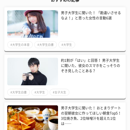
おすすめの記事
男子大学生に聞いた！ 「勘違いさせる
なよ！」と思った女性の言動6選
#大学生の本音
#大学生白書
#大学生
約1割が「はい」と回答！ 男子大学生
に聞いた、彼女のスマホをこっそりの
ぞき見したことある？
#大学生白書
#大学生
#女子大生
男子大学生に聞いた！ おとまりデート
の翌朝彼女に作ってほしい朝食Top5！
3位焼き魚、2位味噌汁を超えた1位
は……