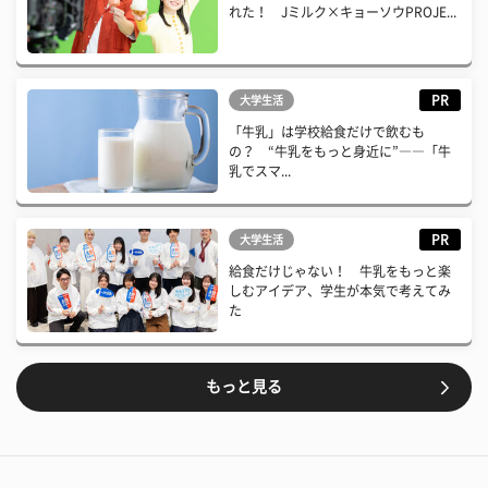
れた！ Jミルク×キョーソウPROJE...
PR
大学生活
「牛乳」は学校給食だけで飲むも
の？ “牛乳をもっと身近に”――「牛
乳でスマ...
PR
大学生活
給食だけじゃない！ 牛乳をもっと楽
しむアイデア、学生が本気で考えてみ
た
もっと見る