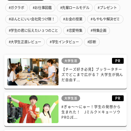
#ガクラボ
#お仕事図鑑
#先輩ロールモデル
#プレゼント
#ほんとにいい会社見つけ隊！
#お金の授業
#もやもや解決ゼミ
#学生の君に伝えたい３つのこと
#恋愛特集
#特集企画
#大学生正直レビュー
#学生インタビュー
#診断
PR
大学生活
【チーズ好き必見】ブッラータチー
ズでどこまで広がる？ 大学生が挑ん
だ自由す...
PR
大学生活
#ぎゅ〜〜にゅー！学生の発想から
生まれた！ Jミルク×キョーソウ
PROJE...