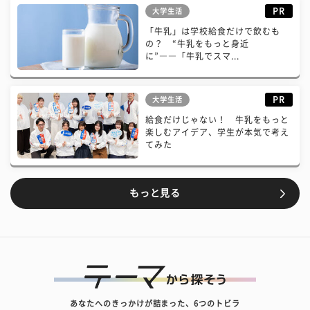
PR
大学生活
「牛乳」は学校給食だけで飲むも
の？ “牛乳をもっと身近
に”――「牛乳でスマ...
PR
大学生活
給食だけじゃない！ 牛乳をもっと
楽しむアイデア、学生が本気で考え
てみた
もっと見る
あなたへのきっかけが詰まった、6つのトビラ