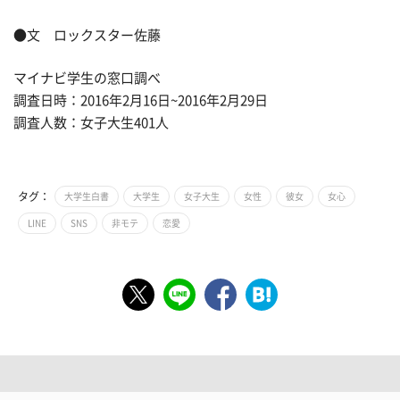
●文 ロックスター佐藤
マイナビ学生の窓口調べ
調査日時：2016年2月16日~2016年2月29日
調査人数：女子大生401人
タグ：
大学生白書
大学生
女子大生
女性
彼女
女心
LINE
SNS
非モテ
恋愛