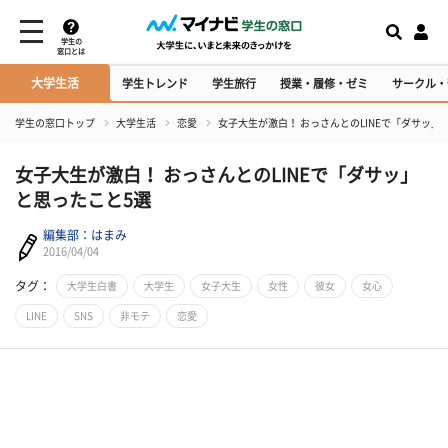
学生の
窓口とは
大学生活
学生トレンド
学生旅行
授業・履修・ゼミ
サークル・
学生の窓口トップ
大学生活
恋愛
女子大生が激白！ おっさんとのLINEで「ダサッ」
女子大生が激白！ おっさんとのLINEで「ダサッ」
と思ったこと5選
編集部：はまみ
2016/04/04
タグ：
大学生白書
大学生
女子大生
女性
彼女
女心
LINE
SNS
非モテ
恋愛