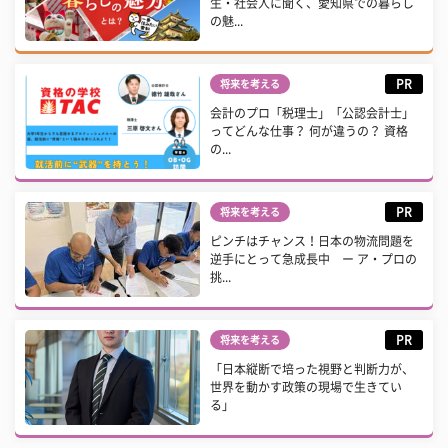
生・社会人に聞く、愛知県での暮らし
の魅...
PR
将来を考える
会計のプロ「税理士」「公認会計士」
ってどんな仕事？ 何が違うの？ 資格
の...
PR
将来を考える
ピンチはチャンス！日本の物流問題を
逆手にとって急成長中 ー ア・プロの
挑...
PR
将来を考える
「日本縦断で培った視野と判断力が、
世界を動かす政策の現場で生きてい
る」