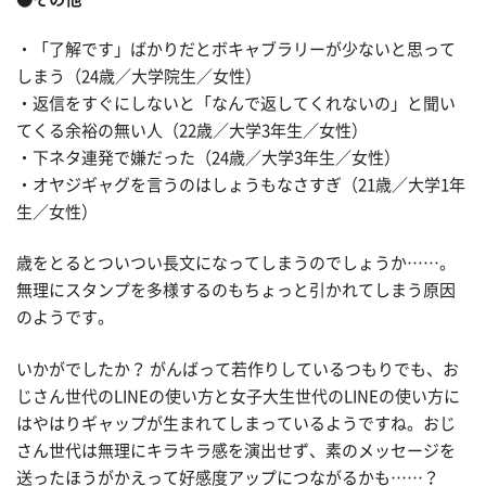
・「了解です」ばかりだとボキャブラリーが少ないと思って
しまう（24歳／大学院生／女性）
・返信をすぐにしないと「なんで返してくれないの」と聞い
てくる余裕の無い人（22歳／大学3年生／女性）
・下ネタ連発で嫌だった（24歳／大学3年生／女性）
・オヤジギャグを言うのはしょうもなさすぎ（21歳／大学1年
生／女性）
歳をとるとついつい長文になってしまうのでしょうか……。
無理にスタンプを多様するのもちょっと引かれてしまう原因
のようです。
いかがでしたか？ がんばって若作りしているつもりでも、お
じさん世代のLINEの使い方と女子大生世代のLINEの使い方に
はやはりギャップが生まれてしまっているようですね。おじ
さん世代は無理にキラキラ感を演出せず、素のメッセージを
送ったほうがかえって好感度アップにつながるかも……？