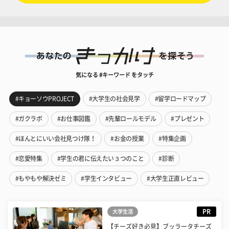
気になる #キーワード をタッチ
#キョーソウPROJECT
#大学生の社会見学
#留学ロードマップ
#ガクラボ
#お仕事図鑑
#先輩ロールモデル
#プレゼント
#ほんとにいい会社見つけ隊！
#お金の授業
#特集企画
#恋愛特集
#学生の君に伝えたい３つのこと
#診断
#もやもや解決ゼミ
#学生インタビュー
#大学生正直レビュー
PR
大学生活
【チーズ好き必見】ブッラータチーズ