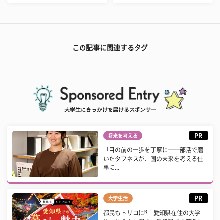
この記事に関連するタグ
大学生にきっかけを届けるスポンサー
PR
将来を考える
「目の前の一歩を丁寧に──部活で磨
いたタフネスが、国の未来を考える仕
事に...
PR
大学生活
都民もトリコに⁉ 愛知県在住の大学