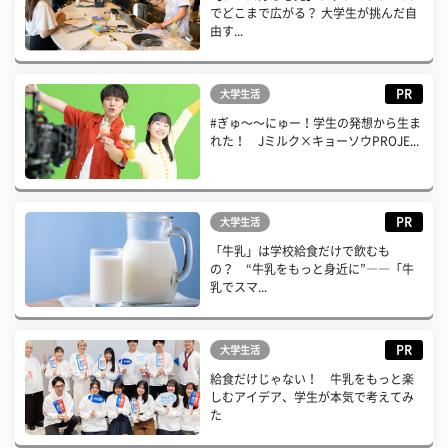
でどこまで広がる？ 大学生が挑んだ自
由す...
PR
大学生活
#ぎゅ〜〜にゅー！学生の発想から生ま
れた！ Jミルク×キョーソウPROJE...
PR
大学生活
「牛乳」は学校給食だけで飲むも
の？ “牛乳をもっと身近に”――「牛
乳でスマ...
PR
大学生活
給食だけじゃない！ 牛乳をもっと楽
しむアイデア、学生が本気で考えてみ
た