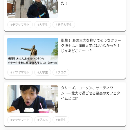
た！
#テツヤマモト
#大学生
#男子大学生
衝撃！ あの大志を抱いてそうなクラー
ク博士は北海道大学にはいなかった！
じゃあどこに……？
#テツヤマモト
#大学生
#ブログ
タリーズ、ローソン、サーティワ
ン……北大で過ごせる至高のカフェタ
イムとは!?
#テツヤマモト
#グルメ
#大学生