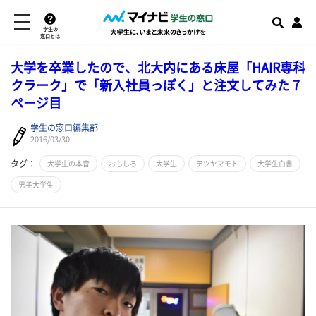
学生の
窓口とは
大学を卒業したので、北大内にある床屋「HAIR専科
クラーク」で「新入社員っぽく」と注文してみた 7
ページ目
学生の窓口編集部
2016/03/30
タグ：
大学生の本音
おもしろ
大学生
テツヤマモト
大学生白書
男子大学生