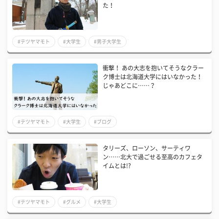
た！
#テツヤマモト
#大学生
#男子大学生
衝撃！ あの大志を抱いてそうなクラー
ク博士は北海道大学にはいなかった！
じゃあどこに……？
#テツヤマモト
#大学生
#ブログ
タリーズ、ローソン、サーティワ
ン……北大で過ごせる至高のカフェタ
イムとは!?
#テツヤマモト
#グルメ
#大学生