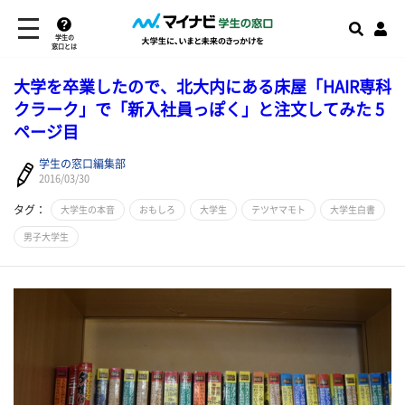
学生の
窓口とは
大学を卒業したので、北大内にある床屋「HAIR専科
クラーク」で「新入社員っぽく」と注文してみた 5
ページ目
学生の窓口編集部
2016/03/30
タグ：
大学生の本音
おもしろ
大学生
テツヤマモト
大学生白書
男子大学生