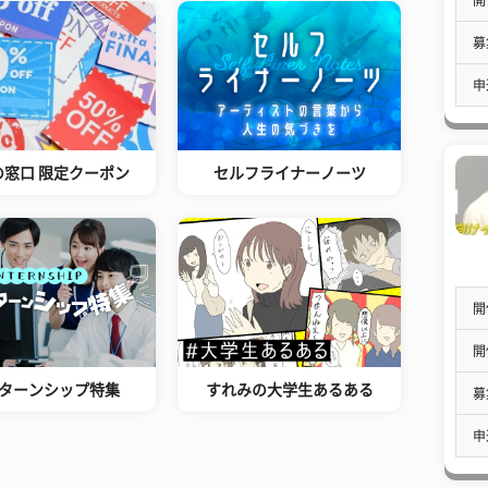
募
申
の窓口 限定クーポン
セルフライナーノーツ
開
開
ターンシップ特集
すれみの大学生あるある
募
申