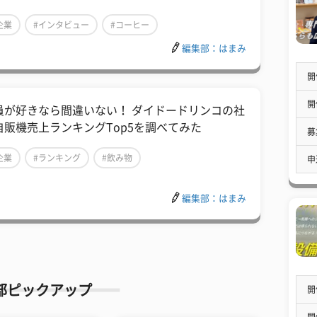
企業
#インタビュー
#コーヒー
編集部：はまみ
開
開
員が好きなら間違いない！ ダイドードリンコの社
自販機売上ランキングTop5を調べてみた
募
企業
#ランキング
#飲み物
申
編集部：はまみ
部ピックアップ
開
開