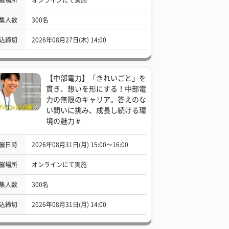
集人数
300名
込締切
2026年08月27日(木) 14:00
【中部電力】「きれいごと」を
貫き、想いを形にする！中部電
力の無限のキャリア。答えのな
い問いに挑み、成長し続ける環
境の魅力 #
催日時
2026年08月31日(月) 15:00〜16:00
催場所
オンラインにて実施
集人数
300名
込締切
2026年08月31日(月) 14:00