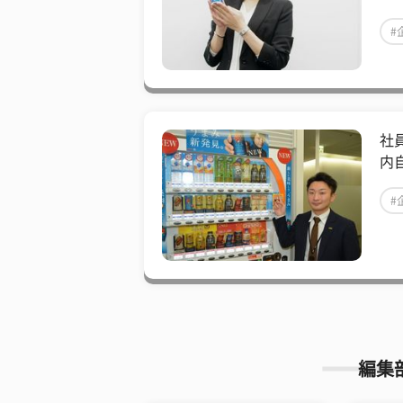
#
社
内
#
編集