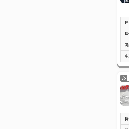
開
開
募
申
開