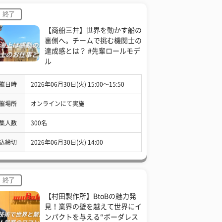
終了
【商船三井】世界を動かす船の
裏側へ。チームで挑む機関士の
達成感とは？ #先輩ロールモデ
ル
催日時
2026年06月30日(火) 15:00〜15:50
催場所
オンラインにて実施
集人数
300名
込締切
2026年06月30日(火) 14:00
終了
【村田製作所】BtoBの魅力発
見！業界の壁を越えて世界にイ
ンパクトを与える“ボーダレス