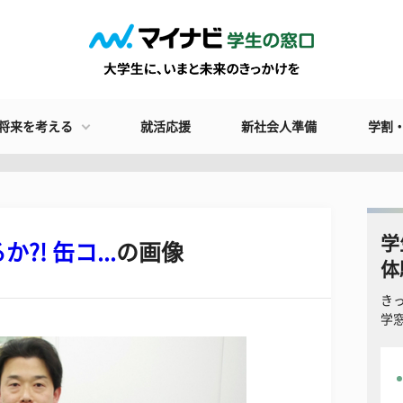
将来を考える
就活応援
新社会人準備
学割
学
! 缶コ...
の画像
体
き
学