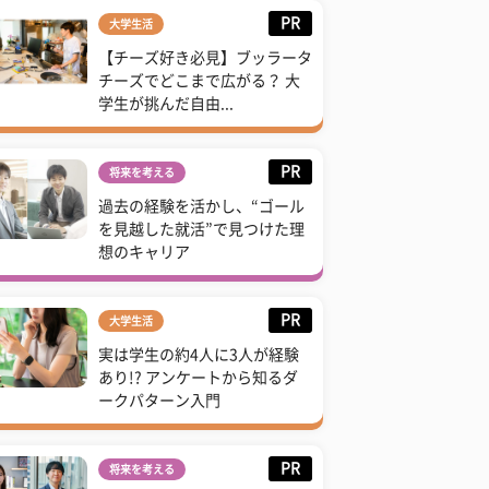
PR
大学生活
【チーズ好き必見】ブッラータ
チーズでどこまで広がる？ 大
学生が挑んだ自由...
PR
将来を考える
過去の経験を活かし、“ゴール
を見越した就活”で見つけた理
想のキャリア
PR
大学生活
実は学生の約4人に3人が経験
あり!? アンケートから知るダ
ークパターン入門
PR
将来を考える