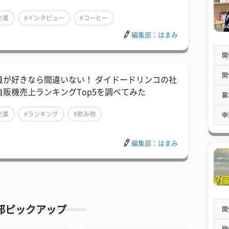
企業
#インタビュー
#コーヒー
編集部：はまみ
開
開
員が好きなら間違いない！ ダイドードリンコの社
自販機売上ランキングTop5を調べてみた
募
企業
#ランキング
#飲み物
申
編集部：はまみ
部ピックアップ
開
開