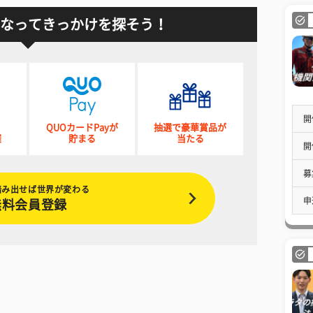
なってきっかけを探そう！
開
QUOカードPayが
抽選で豪華賞品が
催
貯まる
当たる
開
募
踏み出せば世界が変わる
申
無料会員登録