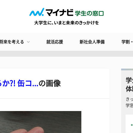
将来を考える
就活応援
新社会人準備
学割
学
! 缶コ...
の画像
体
き
学