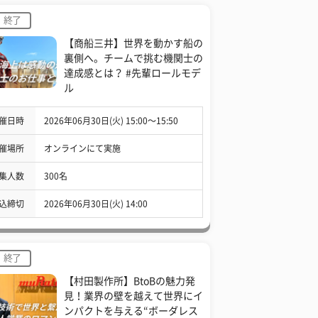
終了
【商船三井】世界を動かす船の
裏側へ。チームで挑む機関士の
達成感とは？ #先輩ロールモデ
ル
催日時
2026年06月30日(火) 15:00〜15:50
催場所
オンラインにて実施
集人数
300名
込締切
2026年06月30日(火) 14:00
終了
【村田製作所】BtoBの魅力発
見！業界の壁を越えて世界にイ
ンパクトを与える“ボーダレス