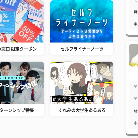
募
申
の窓口 限定クーポン
セルフライナーノーツ
開
開
ターンシップ特集
すれみの大学生あるある
募
申