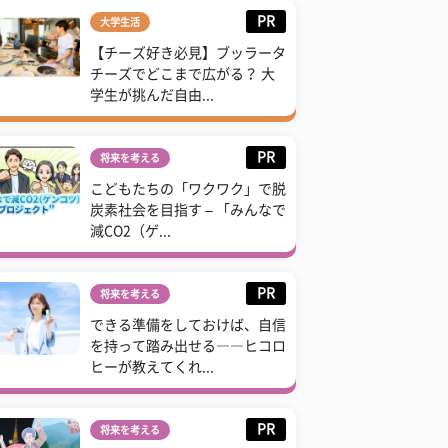
PR
大学生活
【チーズ好き必見】ブッラータ
チーズでどこまで広がる？ 大
学生が挑んだ自由...
PR
将来を考える
こどもたちの「ワクワク」で脱
炭素社会を目指す – 「みんなで
減CO2（ゲ...
PR
将来を考える
できる準備をしておけば、自信
を持って踏み出せる――ヒコロ
ヒーが教えてくれ...
PR
将来を考える