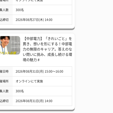
集人数
300名
込締切
2026年08月27日(木) 14:00
【中部電力】「きれいごと」を
貫き、想いを形にする！中部電
力の無限のキャリア。答えのな
い問いに挑み、成長し続ける環
境の魅力 #
催日時
2026年08月31日(月) 15:00〜16:00
催場所
オンラインにて実施
集人数
300名
込締切
2026年08月31日(月) 14:00