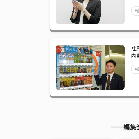
#
社
内
#
編集