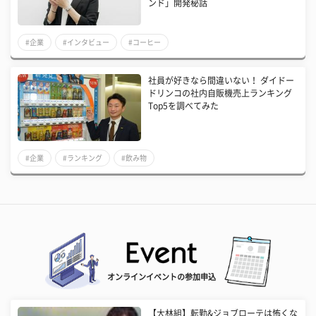
ンド」開発秘話
#企業
#インタビュー
#コーヒー
社員が好きなら間違いない！ ダイドー
ドリンコの社内自販機売上ランキング
Top5を調べてみた
#企業
#ランキング
#飲み物
オンラインイベントの参加申込
【大林組】転勤&ジョブローテは怖くな