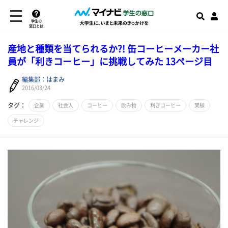
学生の
窓口とは
産地と種類を当てられるか?! 缶コーヒーメーカー社
員が「利きコーヒー」に挑戦してみた 13ページ目
編集部：はまみ
2016/03/24
タグ：
企業
社会人
コーヒー
飲み物
利きコーヒー
実験
チャレンジ