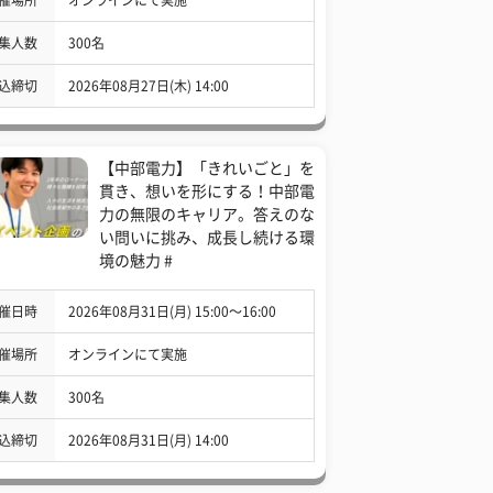
集人数
300名
込締切
2026年08月27日(木) 14:00
【中部電力】「きれいごと」を
貫き、想いを形にする！中部電
力の無限のキャリア。答えのな
い問いに挑み、成長し続ける環
境の魅力 #
催日時
2026年08月31日(月) 15:00〜16:00
催場所
オンラインにて実施
集人数
300名
込締切
2026年08月31日(月) 14:00