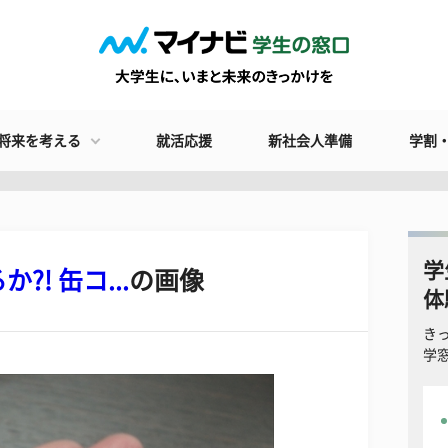
将来を考える
就活応援
新社会人準備
学割
学
! 缶コ...
の画像
体
き
学