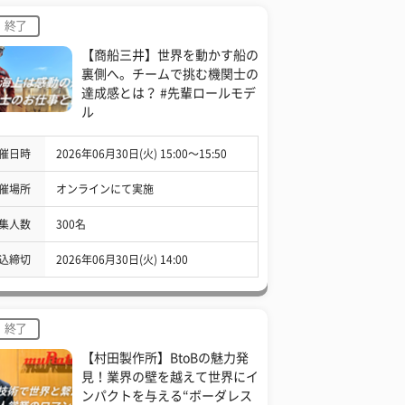
終了
【商船三井】世界を動かす船の
裏側へ。チームで挑む機関士の
達成感とは？ #先輩ロールモデ
ル
催日時
2026年06月30日(火) 15:00〜15:50
催場所
オンラインにて実施
集人数
300名
込締切
2026年06月30日(火) 14:00
終了
【村田製作所】BtoBの魅力発
見！業界の壁を越えて世界にイ
ンパクトを与える“ボーダレス