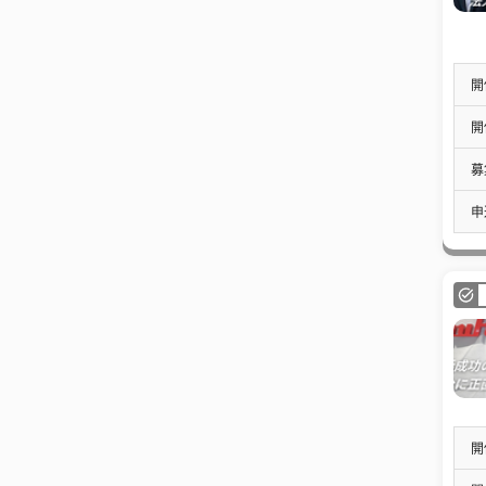
開
開
募
申
開