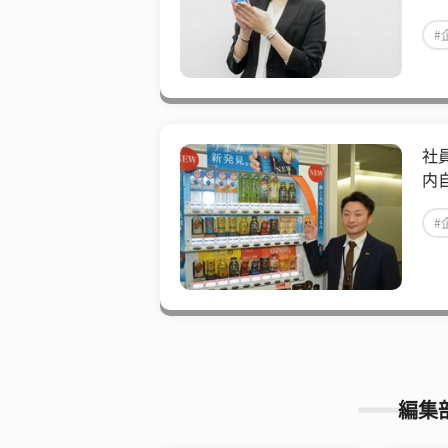
#
社
内
#
編集