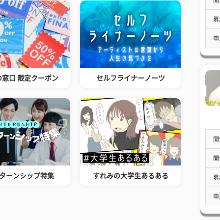
募
申
の窓口 限定クーポン
セルフライナーノーツ
開
開
ターンシップ特集
すれみの大学生あるある
募
申