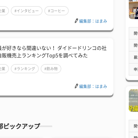
企業
#インタビュー
#コーヒー
編集部：はまみ
開
開
員が好きなら間違いない！ ダイドードリンコの社
自販機売上ランキングTop5を調べてみた
募
企業
#ランキング
#飲み物
申
編集部：はまみ
部ピックアップ
開
開