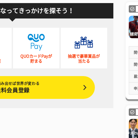
なってきっかけを探そう！
開
QUOカードPayが
抽選で豪華賞品が
催
貯まる
当たる
開
募
踏み出せば世界が変わる
申
無料会員登録