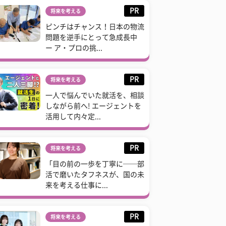
PR
将来を考える
ピンチはチャンス！日本の物流
問題を逆手にとって急成長中
ー ア・プロの挑...
PR
将来を考える
一人で悩んでいた就活を、相談
しながら前へ! エージェントを
活用して内々定...
PR
将来を考える
「目の前の一歩を丁寧に──部
活で磨いたタフネスが、国の未
来を考える仕事に...
PR
将来を考える