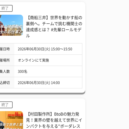
終了
【商船三井】世界を動かす船の
裏側へ。チームで挑む機関士の
達成感とは？ #先輩ロールモデ
ル
催日時
2026年06月30日(火) 15:00〜15:50
催場所
オンラインにて実施
集人数
300名
込締切
2026年06月30日(火) 14:00
終了
【村田製作所】BtoBの魅力発
見！業界の壁を越えて世界にイ
ンパクトを与える“ボーダレス