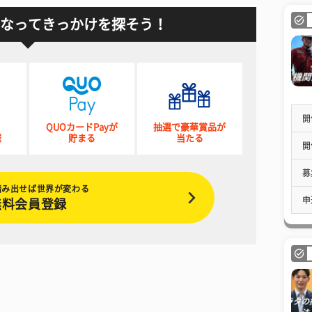
なってきっかけを探そう！
開
QUOカードPayが
抽選で豪華賞品が
催
貯まる
当たる
開
募
踏み出せば世界が変わる
申
無料会員登録