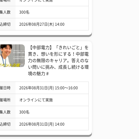
集人数
300名
込締切
2026年08月27日(木) 14:00
【中部電力】「きれいごと」を
貫き、想いを形にする！中部電
力の無限のキャリア。答えのな
い問いに挑み、成長し続ける環
境の魅力 #
催日時
2026年08月31日(月) 15:00〜16:00
催場所
オンラインにて実施
集人数
300名
込締切
2026年08月31日(月) 14:00