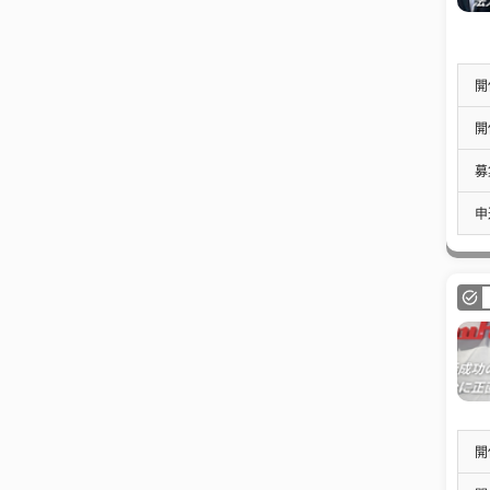
開
開
募
申
開