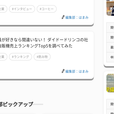
企業
#インタビュー
#コーヒー
編集部：はまみ
開
開
員が好きなら間違いない！ ダイドードリンコの社
自販機売上ランキングTop5を調べてみた
募
企業
#ランキング
#飲み物
申
編集部：はまみ
部ピックアップ
開
開