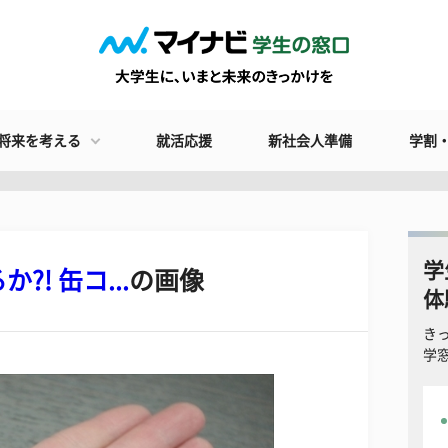
将来を考える
就活応援
新社会人準備
学割
学
! 缶コ...
の画像
体
き
学