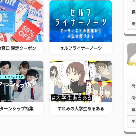
募
申
の窓口 限定クーポン
セルフライナーノーツ
開
開
ターンシップ特集
すれみの大学生あるある
募
申