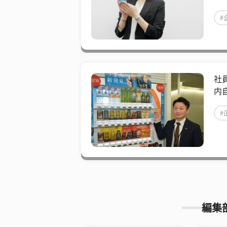
#
社
内
#
編集