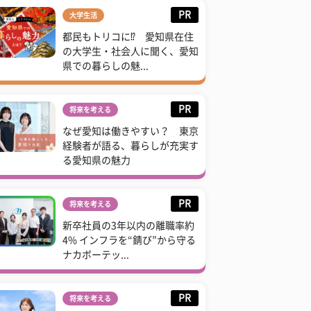
PR
大学生活
都民もトリコに⁉ 愛知県在住
の大学生・社会人に聞く、愛知
県での暮らしの魅...
PR
将来を考える
なぜ愛知は働きやすい？ 東京
経験者が語る、暮らしが充実す
る愛知県の魅力
PR
将来を考える
新卒社員の3年以内の離職率約
4% インフラを“錆び”から守る
ナカボーテッ...
PR
将来を考える