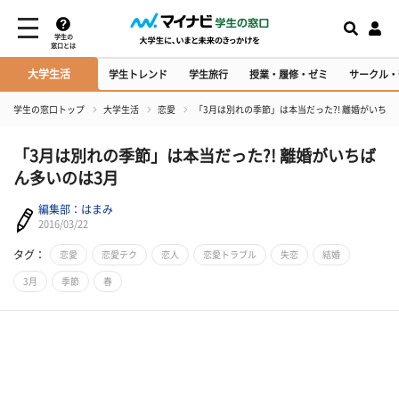
学生の
窓口とは
大学生活
学生トレンド
学生旅行
授業・履修・ゼミ
サークル・
学生の窓口トップ
大学生活
恋愛
「3月は別れの季節」は本当だった?! 離婚がいちば
「3月は別れの季節」は本当だった?! 離婚がいちば
ん多いのは3月
編集部：はまみ
2016/03/22
タグ：
恋愛
恋愛テク
恋人
恋愛トラブル
失恋
結婚
3月
季節
春