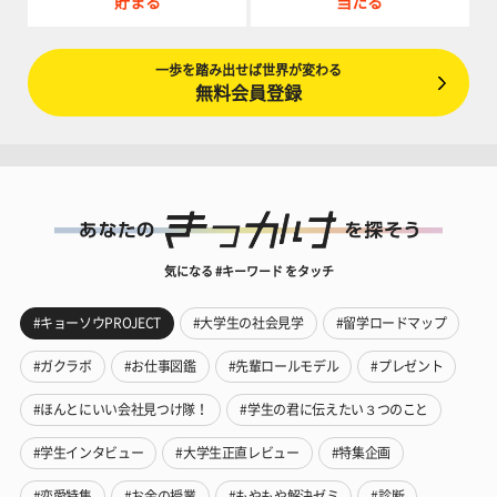
貯まる
当たる
一歩を踏み出せば世界が変わる
無料会員登録
気になる #キーワード をタッチ
#キョーソウPROJECT
#大学生の社会見学
#留学ロードマップ
#ガクラボ
#お仕事図鑑
#先輩ロールモデル
#プレゼント
#ほんとにいい会社見つけ隊！
#学生の君に伝えたい３つのこと
#学生インタビュー
#大学生正直レビュー
#特集企画
#恋愛特集
#お金の授業
#もやもや解決ゼミ
#診断