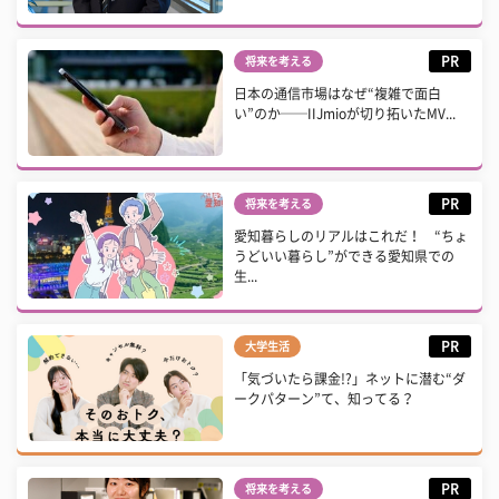
PR
将来を考える
日本の通信市場はなぜ“複雑で面白
い”のか──IIJmioが切り拓いたMV...
PR
将来を考える
愛知暮らしのリアルはこれだ！ “ちょ
うどいい暮らし”ができる愛知県での
生...
PR
大学生活
「気づいたら課金!?」ネットに潜む“ダ
ークパターン”て、知ってる？
PR
将来を考える