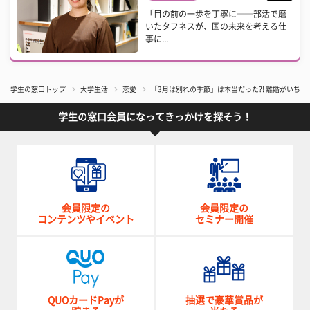
「目の前の一歩を丁寧に──部活で磨
いたタフネスが、国の未来を考える仕
事に...
学生の窓口トップ
大学生活
恋愛
「3月は別れの季節」は本当だった?! 離婚がいちば
学生の窓口会員になってきっかけを探そう！
会員限定の
会員限定の
コンテンツやイベント
セミナー開催
QUOカードPayが
抽選で豪華賞品が