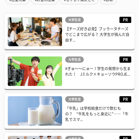
PR
大学生活
【チーズ好き必見】ブッラータチーズ
でどこまで広がる？ 大学生が挑んだ自
由す...
PR
大学生活
#ぎゅ〜〜にゅー！学生の発想から生ま
れた！ Jミルク×キョーソウPROJE...
PR
大学生活
「牛乳」は学校給食だけで飲むも
の？ “牛乳をもっと身近に”――「牛
乳でスマ...