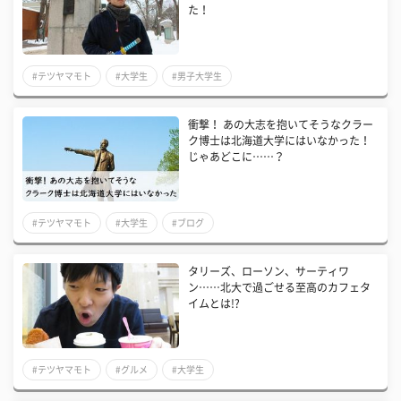
た！
#テツヤマモト
#大学生
#男子大学生
衝撃！ あの大志を抱いてそうなクラー
ク博士は北海道大学にはいなかった！
じゃあどこに……？
#テツヤマモト
#大学生
#ブログ
タリーズ、ローソン、サーティワ
ン……北大で過ごせる至高のカフェタ
イムとは!?
#テツヤマモト
#グルメ
#大学生