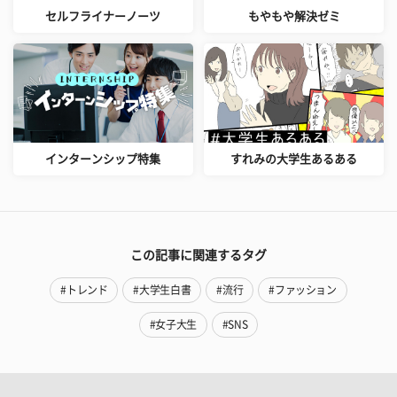
セルフライナーノーツ
もやもや解決ゼミ
インターンシップ特集
すれみの大学生あるある
この記事に関連するタグ
#トレンド
#大学生白書
#流行
#ファッション
#女子大生
#SNS