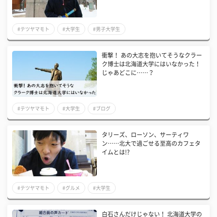
#テツヤマモト
#大学生
#男子大学生
衝撃！ あの大志を抱いてそうなクラー
ク博士は北海道大学にはいなかった！
じゃあどこに……？
#テツヤマモト
#大学生
#ブログ
タリーズ、ローソン、サーティワ
ン……北大で過ごせる至高のカフェタ
イムとは!?
#テツヤマモト
#グルメ
#大学生
白石さんだけじゃない！ 北海道大学の