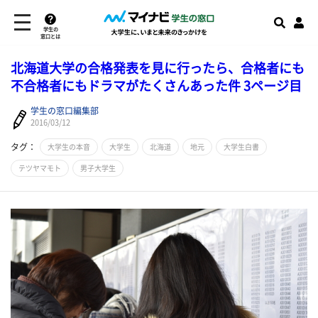
学生の
窓口とは
北海道大学の合格発表を見に行ったら、合格者にも
不合格者にもドラマがたくさんあった件 3ページ目
学生の窓口編集部
2016/03/12
タグ：
大学生の本音
大学生
北海道
地元
大学生白書
テツヤマモト
男子大学生