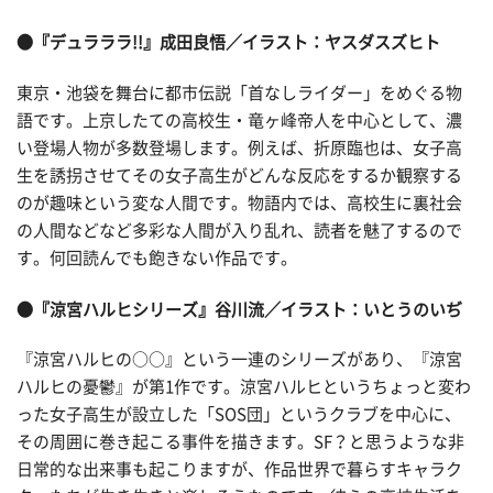
●『デュラララ!!』成田良悟／イラスト：ヤスダスズヒト
東京・池袋を舞台に都市伝説「首なしライダー」をめぐる物
語です。上京したての高校生・竜ヶ峰帝人を中心として、濃
い登場人物が多数登場します。例えば、折原臨也は、女子高
生を誘拐させてその女子高生がどんな反応をするか観察する
のが趣味という変な人間です。物語内では、高校生に裏社会
の人間などなど多彩な人間が入り乱れ、読者を魅了するので
す。何回読んでも飽きない作品です。
●『涼宮ハルヒシリーズ』谷川流／イラスト：いとうのいぢ
『涼宮ハルヒの○○』という一連のシリーズがあり、『涼宮
ハルヒの憂鬱』が第1作です。涼宮ハルヒというちょっと変わ
った女子高生が設立した「SOS団」というクラブを中心に、
その周囲に巻き起こる事件を描きます。SF？と思うような非
日常的な出来事も起こりますが、作品世界で暮らすキャラク