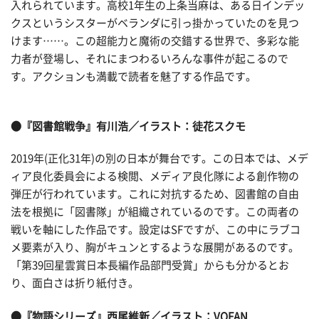
入れられています。高校1年生の上条当麻は、ある日インデッ
クスというシスターがベランダに引っ掛かっていたのを見つ
けます……。この超能力と魔術の交錯する世界で、多彩な能
力者が登場し、それにまつわるいろんな事件が起こるので
す。アクションも満載で読者を魅了する作品です。
●『図書館戦争』有川浩／イラスト：徒花スクモ
2019年(正化31年)の別の日本が舞台です。この日本では、メデ
ィア良化委員会による検閲、メディア良化隊による創作物の
弾圧が行われています。これに対抗するため、図書館の自由
法を根拠に「図書隊」が組織されているのです。この両者の
戦いを軸にした作品です。設定はSFですが、この中にラブコ
メ要素が入り、胸がキュンとするような展開があるのです。
「第39回星雲賞日本長編作品部門受賞」からも分かるとお
り、面白さは折り紙付き。
●『物語シリーズ』西尾維新／イラスト：VOFAN