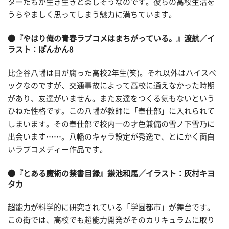
ターたちが生き生きと楽しそうなのです。彼らの高校生活を
うらやましく思ってしまう魅力に満ちています。
●『やはり俺の青春ラブコメはまちがっている。』渡航／イ
ラスト：ぽんかん8
比企谷八幡は目が腐った高校2年生(笑)。それ以外はハイスペ
ックなのですが、交通事故によって高校に通えなかった時期
があり、友達がいません。また友達をつくる気もないという
ひねた性格です。この八幡が教師に「奉仕部」に入れられて
しまいます。その奉仕部で校内一の才色兼備の雪ノ下雪乃に
出会います……。八幡のキャラ設定が秀逸で、とにかく面白
いラブコメディー作品です。
●『とある魔術の禁書目録』鎌池和馬／イラスト：灰村キヨ
タカ
超能力が科学的に研究されている「学園都市」が舞台です。
この街では、高校でも超能力開発がそのカリキュラムに取り