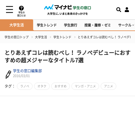
学生の
窓口とは
大学生活
学生トレンド
学生旅行
授業・履修・ゼミ
サークル・
学生の窓口トップ
大学生活
学生トレンド
とりあえずコレは読むべし！ ラノベデビ
とりあえずコレは読むべし！ ラノベデビューにおす
すめの超メジャーなタイトル7選
学生の窓口編集部
2016/03/01
タグ：
ラノベ
オタク
おすすめ
マンガ・アニメ
アニメ