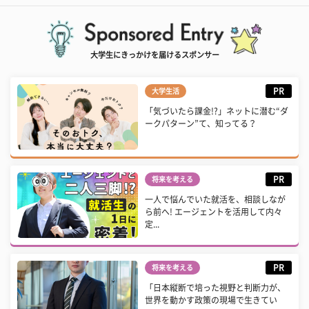
大学生にきっかけを届けるスポンサー
PR
大学生活
「気づいたら課金!?」ネットに潜む“ダ
ークパターン”て、知ってる？
PR
将来を考える
一人で悩んでいた就活を、相談しなが
ら前へ! エージェントを活用して内々
定...
PR
将来を考える
「日本縦断で培った視野と判断力が、
世界を動かす政策の現場で生きてい