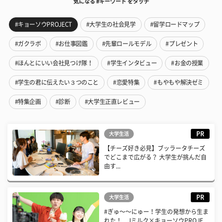
気になる #キーワード をタッチ
#キョーソウPROJECT
#大学生の社会見学
#留学ロードマップ
#ガクラボ
#お仕事図鑑
#先輩ロールモデル
#プレゼント
#ほんとにいい会社見つけ隊！
#学生インタビュー
#お金の授業
#学生の君に伝えたい３つのこと
#恋愛特集
#もやもや解決ゼミ
#特集企画
#診断
#大学生正直レビュー
PR
大学生活
【チーズ好き必見】ブッラータチーズ
でどこまで広がる？ 大学生が挑んだ自
由す...
PR
大学生活
#ぎゅ〜〜にゅー！学生の発想から生ま
れた！ Jミルク×キョーソウPROJE...