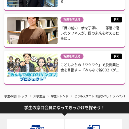
る」
PR
将来を考える
「目の前の一歩を丁寧に──部活で磨
いたタフネスが、国の未来を考える仕
事に...
PR
将来を考える
こどもたちの「ワクワク」で脱炭素社
会を目指す – 「みんなで減CO2（ゲ...
学生の窓口トップ
大学生活
学生トレンド
とりあえずコレは読むべし！ ラノベデビ
学生の窓口会員になってきっかけを探そう！