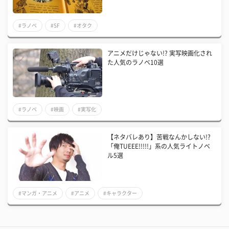
#ラノベ
#SF
#オタク
アニメだけじゃない!? 実写映画化され
た人気のラノベ10選
#ラノベ
#映画
#実写化
【ネタバレあり】苦戦なんかしない!?
「俺TUEEE!!!!!」系の人気ライトノベ
ル5選
#マンガ・アニメ
#アニメ
#キャラクター